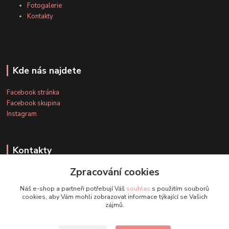
Fotogalerie
Kontakty
Kde nás najdete
Facebook stránka
Facebook skupina
Instagram
Kontakty
Zpracování cookies
+420 607 163 127
Náš e-shop a partneři potřebují Váš
souhlas
s použitím souborů
(Po-Pá, 8-20 hod., So-Ne, 8-14 hod.)
cookies, aby Vám mohli zobrazovat informace týkající se Vašich
zájmů.
info@timmihoobojky.cz