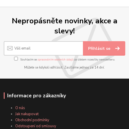
Nepropásněte novinky, akce a
slevy!
Přihlásit se
Souhlasím se
zpracováním osobních údajů
za účelem rozesílky newsletteru.
Můžete se kdykoli odhlásit. Zasíláme jednou za 14 dní.
Informace pro zákazníky
O nás
Jak nakupovat
Obchodní podmínky
Odstoupení od smlouvy