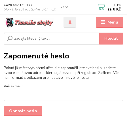
0
ks
+420 607 163 127
CZK
za
0 Kč
(Po-Pá, 8-20 hod., So-Ne, 8-14 hod.)
Menu
Hledat
Zapomenuté heslo
Pokud již máte vytvořený účet, ale zapomněli jste své heslo, zadejte
svou e-mailovou adresu, kterou jste uvedli při registraci. Zašleme Vám
na ni e-mail s odkazem pro nastavení nového hesla.
Váš e-mail:
Obnovit heslo