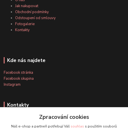
O nás
Jak nakupovat
Obchodní podmínky
Odstoupení od smlouvy
Fotogalerie
Kontakty
Kde nás najdete
Facebook stránka
Facebook skupina
Instagram
Kontakty
Zpracování cookies
+420 607 163 127
Náš e-shop a partneři potřebují Váš
souhlas
s použitím souborů
(Po-Pá, 8-20 hod., So-Ne, 8-14 hod.)