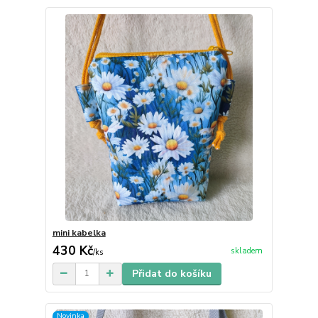
mini kabelka
430 Kč
skladem
/
ks
Přidat do košíku
Novinka