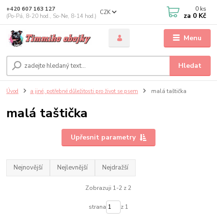
0
ks
+420 607 163 127
CZK
za
0 Kč
(Po-Pá, 8-20 hod., So-Ne, 8-14 hod.)
Menu
Hledat
Úvod
a jiné, potřebné důležitosti pro život se psem
malá taštička
malá taštička
Upřesnit parametry
Nejnovější
Nejlevnější
Nejdražší
Zobrazuji 1-2 z 2
strana
z 1