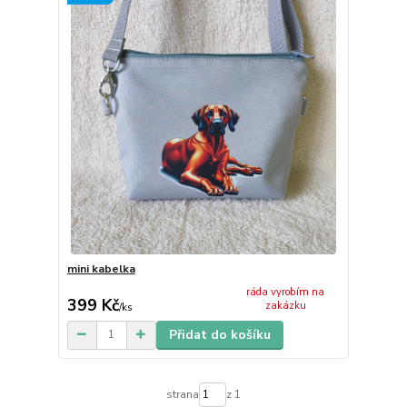
mini kabelka
ráda vyrobím na
399 Kč
zakázku
/
ks
Přidat do košíku
strana
z 1