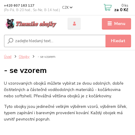
0
ks
+420 607 163 127
CZK
za
0 Kč
(Po-Pá, 8-20 hod., So-Ne, 8-14 hod.)
Menu
Hledat
Úvod
Obojky
- se vzorem
- se vzorem
U vzorovaných obojků můžete vybírat ze dvou odolných, dobře
čistitelných a částečně voděodolných materiálů - kočárkovina
nebo softshell. Převážná většina obojků je z kočárkoviny.
Tyto obojky jsou jedinečné velkým výběrem vzorů, výběrem šířek,
typem zapínání i barevným provedení kování. Každý obojek má
uvnitř pevnostní popruh.