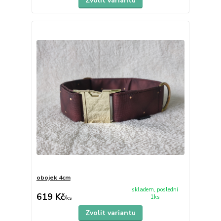
Zvolit variantu
obojek 4cm
skladem, poslední
619 Kč
1ks
/
ks
Zvolit variantu