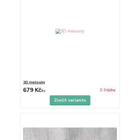
3D melouny
679 Kč
2-3 týdny
/
ks
Zvolit variantu