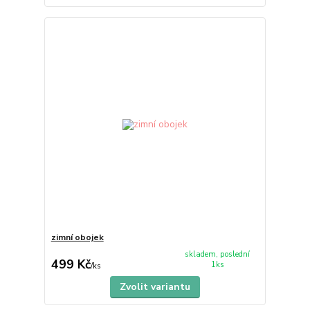
zimní obojek
skladem, poslední
499 Kč
1ks
/
ks
Zvolit variantu