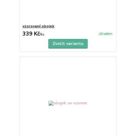
vzorovaný obojek
339 Kč
skladem
/
ks
Zvolit variantu