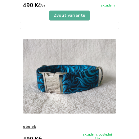
490 Kč
skladem
/
ks
Zvolit variantu
obojek
skladem, poslední
490 Kč