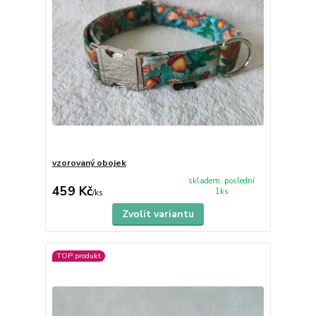
vzorovaný obojek
skladem, poslední
459 Kč
1ks
/
ks
Zvolit variantu
TOP produkt