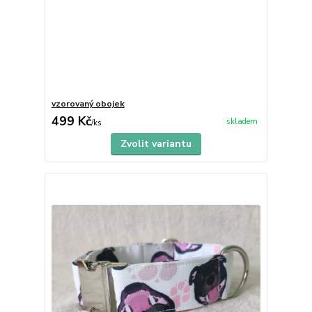
vzorovaný obojek
499 Kč
skladem
/
ks
Zvolit variantu