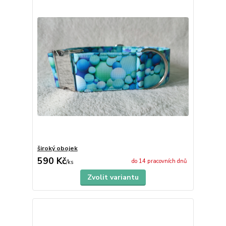
široký obojek
590 Kč
do 14 pracovních dnů
/
ks
Zvolit variantu