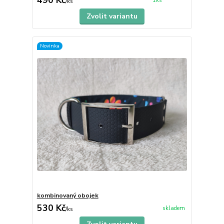
1ks
/
ks
Zvolit variantu
Novinka
kombinovaný obojek
530 Kč
skladem
/
ks