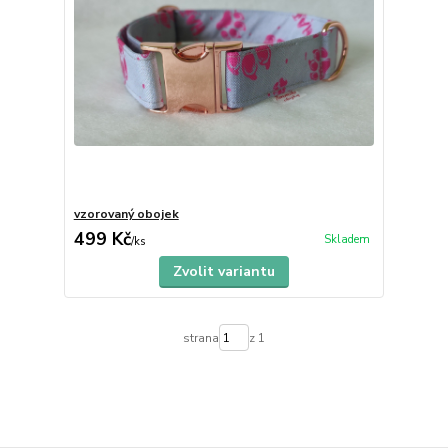
vzorovaný obojek
499 Kč
Skladem
/
ks
Zvolit variantu
strana
z 1