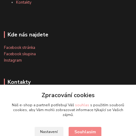
Kontakty
Kde nás najdete
Facebook stránka
Facebook skupina
Instagram
Kontakty
Zpracování cookies
+420 607 163 127
Náš e-shop a partneři potřebují Váš
souhlas
s použitím souborů
(Po-Pá, 8-20 hod., So-Ne, 8-14 hod.)
cookies, aby Vám mohli zobrazovat informace týkající se Vašich
zájmů.
info@timmihoobojky.cz
Souhlasím
Nastavení