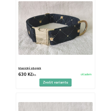
klasický obojek
630 Kč
skladem
/
ks
Zvolit variantu