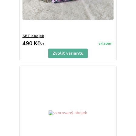
SBT obojek
490 Kč
skladem
/
ks
Zvolit variantu