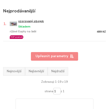
Nejprodávanější
vzorovaný obojek
1.
Skladem
růžové tlapky na šedé
499 Kč
TOP produkt
Upřesnit parametry
Nejnovější
Nejlevnější
Nejdražší
Zobrazuji 1-19 z 19
strana
z 1