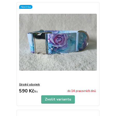
Novinka
široký obojek
590 Kč
do 14 pracovních dnů
/
ks
Zvolit variantu