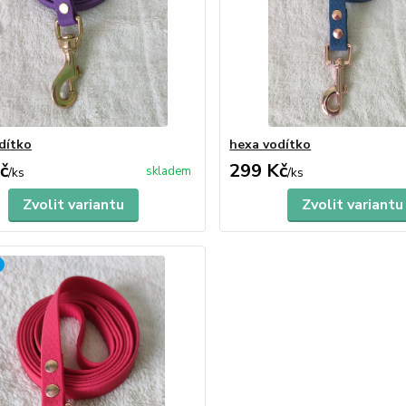
dítko
hexa vodítko
č
299 Kč
skladem
/
ks
/
ks
Zvolit variantu
Zvolit variantu