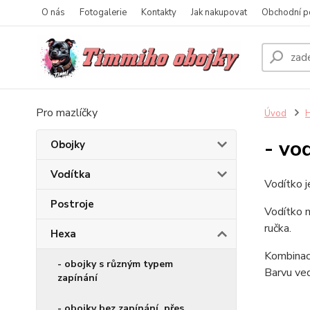
O nás
Fotogalerie
Kontakty
Jak nakupovat
Obchodní p
Pro mazlíčky
Úvod
- vo
Obojky
Vodítka
Vodítko j
Postroje
Vodítko m
ručka.
Hexa
Kombinac
- obojky s různým typem
Barvu ved
zapínání
- obojky bez zapínání, přes