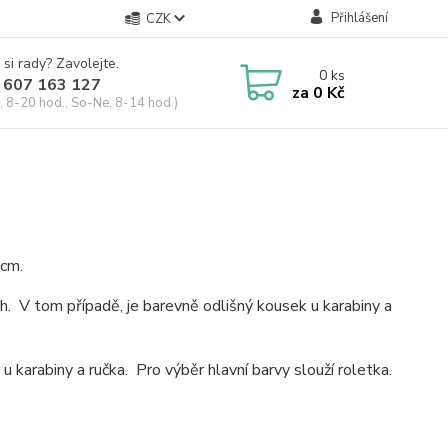
Přihlášení
CZK
 si rady? Zavolejte.
0
ks
 607 163 127
za
0 Kč
, 8-20 hod., So-Ne, 8-14 hod.)
0cm.
. V tom případě, je barevně odlišný kousek u karabiny a
u karabiny a ručka. Pro výběr hlavní barvy slouží roletka.