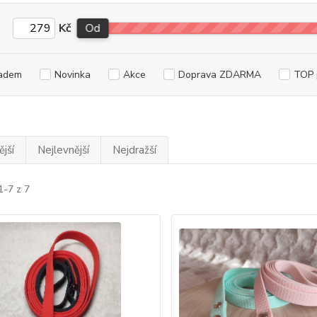
Kč
Od
adem
Novinka
Akce
Doprava ZDARMA
TOP 
jší
Nejlevnější
Nejdražší
1-7 z 7