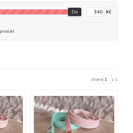
Do
Kč
produkt
strana
z 1