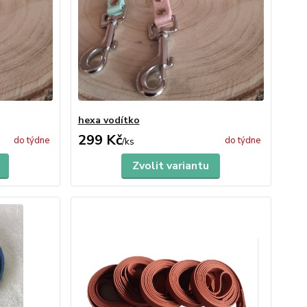
hexa vodítko
299 Kč
do týdne
do týdne
/
ks
Zvolit variantu