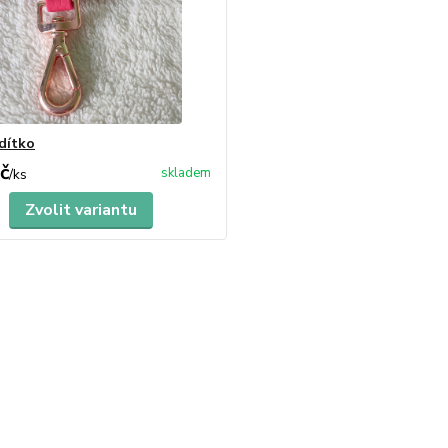
dítko
č
skladem
/
ks
Zvolit variantu