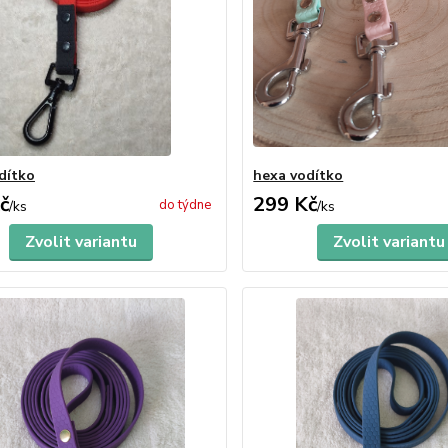
dítko
hexa vodítko
č
299 Kč
do týdne
/
ks
/
ks
Zvolit variantu
Zvolit variantu