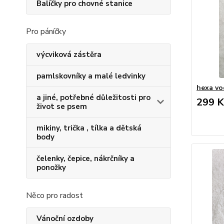
Balíčky pro chovné stanice
Pro páníčky
výcviková zástěra
pamlskovníky a malé ledvinky
hexa vo
a jiné, potřebné důležitosti pro
299 K
život se psem
mikiny, trička , tílka a dětská
body
čelenky, čepice, nákrčníky a
ponožky
Něco pro radost
Vánoční ozdoby