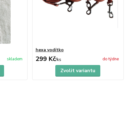
hexa vodítko
299 Kč
skladem
do týdne
/
ks
Zvolit variantu