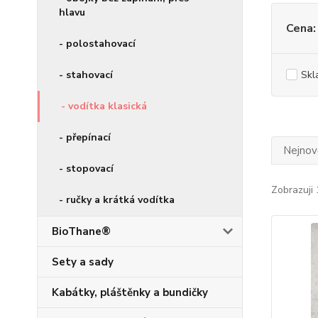
hlavu
Cena:
- polostahovací
- stahovací
Skl
- vodítka klasická
- přepínací
Nejnově
- stopovací
Zobrazuji 
- ručky a krátká vodítka
BioThane®
Sety a sady
Kabátky, pláštěnky a bundičky