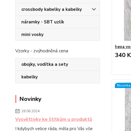
crossbody kabelky a kabelky
náramky - SBT uzlík
mini vosky
hexa vo
Vzorky - zvýhodněná cena
340 K
obojky, vodítka a sety
kabelky
Novinka
Novinky
28.06.2024
Vysvětlivky ke štítkům u produktů
I kdybych velice ráda, měla pro Vás vše