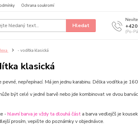
odmínky
Ochrana soukromí
Nevíte
Hledat
+420
(Po-Pá
Hexa
- vodítka klasická
dítka klasická
e pevné, nepřepínací. Má jen jednu karabinu. Délka vodítka je 16
ůže být celé v jedné barvě nebo jde kombinovat ve dvou barvách
e -
hlavní barva je vždy ta dlouhá část
a barva vedlejčš je kousek 
lejší prosím, vepište do poznámky v objednávce.