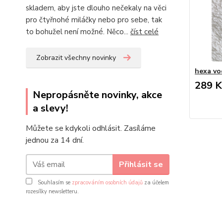
skladem, aby jste dlouho nečekaly na věci
pro čtyřnohé miláčky nebo pro sebe, tak
to bohužel není možné. Něco...
číst celé
Zobrazit všechny novinky
hexa vo
289 K
Nepropásněte novinky, akce
a slevy!
Můžete se kdykoli odhlásit. Zasíláme
jednou za 14 dní.
Přihlásit se
Souhlasím se
zpracováním osobních údajů
za účelem
rozesílky newsletteru.