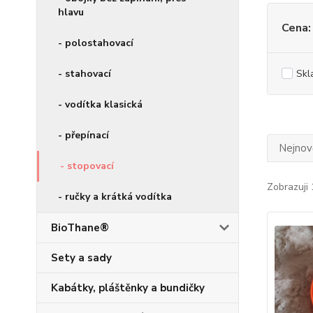
hlavu
Cena:
- polostahovací
- stahovací
Skl
- vodítka klasická
- přepínací
Nejnově
- stopovací
Zobrazuji 
- ručky a krátká vodítka
BioThane®
Sety a sady
Kabátky, pláštěnky a bundičky