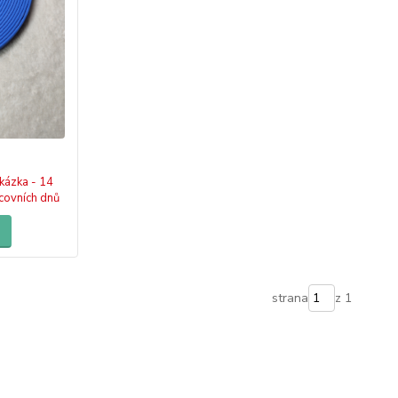
kázka - 14
covních dnů
strana
z 1