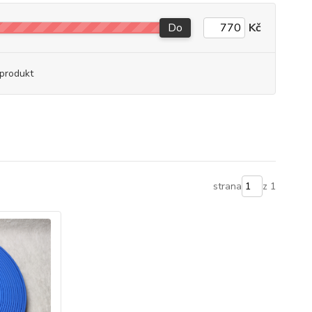
Do
Kč
produkt
strana
z 1