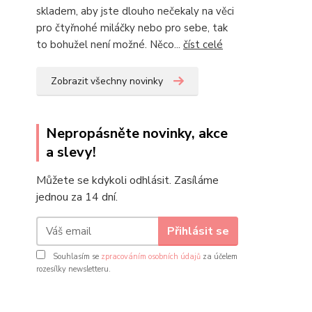
skladem, aby jste dlouho nečekaly na věci
pro čtyřnohé miláčky nebo pro sebe, tak
to bohužel není možné. Něco...
číst celé
Zobrazit všechny novinky
Nepropásněte novinky, akce
a slevy!
Můžete se kdykoli odhlásit. Zasíláme
jednou za 14 dní.
Přihlásit se
Souhlasím se
zpracováním osobních údajů
za účelem
rozesílky newsletteru.