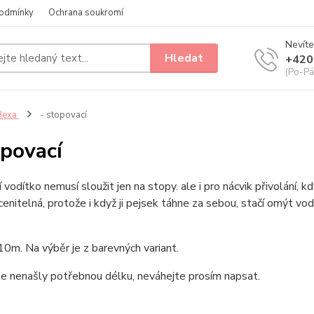
odmínky
Ochrana soukromí
Nevíte
Hledat
+420
(Po-Pá
Hexa
- stopovací
opovací
 vodítko nemusí sloužit jen na stopy. ale i pro nácvik přivolání, 
enitelná, protože i když ji pejsek táhne za sebou, stačí omýt vod
10m. Na výběr je z barevných variant.
e nenašly potřebnou délku, neváhejte prosím napsat.