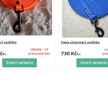
cí vodítko
hexa stopovací vodítko
zakázka - 14
za
č
730 Kč
pracovních dnů
pra
/
ks
/
ks
Zvolit variantu
Zvolit variantu