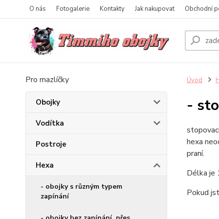
O nás
Fotogalerie
Kontakty
Jak nakupovat
Obchodní p
Pro mazlíčky
Úvod
- st
Obojky
Vodítka
stopovací
hexa neoc
Postroje
praní.
Hexa
Délka je 
- obojky s různým typem
Pokud jst
zapínání
- obojky bez zapínání, přes