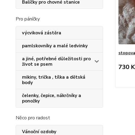
Balíčky pro chovné stanice
Pro páníčky
výcviková zástěra
pamlskovníky a malé ledvinky
stopova
a jiné, potřebné důležitosti pro
život se psem
730 K
mikiny, trička , tílka a dětská
body
čelenky, čepice, nákrčníky a
ponožky
Něco pro radost
Vánoční ozdoby