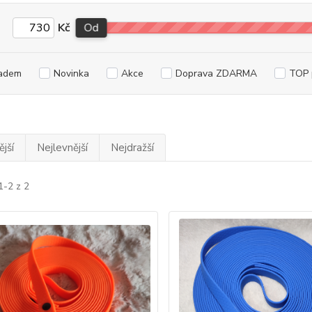
Kč
Od
adem
Novinka
Akce
Doprava ZDARMA
TOP 
jší
Nejlevnější
Nejdražší
1-2 z 2