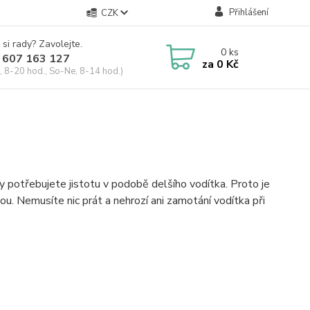
Přihlášení
CZK
 si rady? Zavolejte.
0
ks
 607 163 127
za
0 Kč
, 8-20 hod., So-Ne, 8-14 hod.)
kdy potřebujete jistotu v podobě delšího vodítka. Proto je
ou. Nemusíte nic prát a nehrozí ani zamotání vodítka při