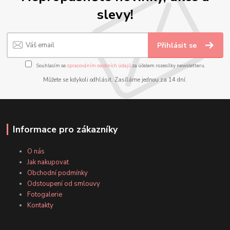
slevy!
Přihlásit se
Souhlasím se
zpracováním osobních údajů
za účelem rozesílky newsletteru.
Můžete se kdykoli odhlásit. Zasíláme jednou za 14 dní.
Informace pro zákazníky
O nás
Jak nakupovat
Obchodní podmínky
Odstoupení od smlouvy
Fotogalerie
Kontakty