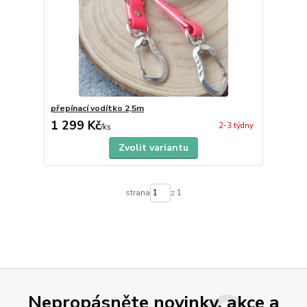
přepínací vodítko 2,5m
1 299 Kč
2-3 týdny
/
ks
Zvolit variantu
strana
z 1
Nepropásněte novinky, akce a