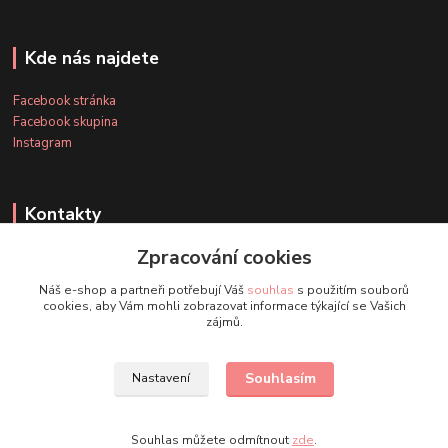
Kde nás najdete
Facebook stránka
Facebook skupina
Instagram
Kontakty
Zpracování cookies
+420 607 163 127
Náš e-shop a partneři potřebují Váš
souhlas
s použitím souborů
(Po-Pá, 8-20 hod., So-Ne, 8-14 hod.)
cookies, aby Vám mohli zobrazovat informace týkající se Vašich
zájmů.
info@timmihoobojky.cz
Souhlasím
Nastavení
Souhlas můžete odmítnout
zde
.