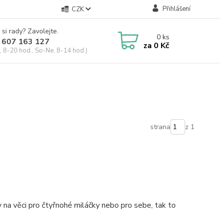
Přihlášení
CZK
 si rady? Zavolejte.
0
ks
 607 163 127
za
0 Kč
, 8-20 hod., So-Ne, 8-14 hod.)
strana
z 1
 na věci pro čtyřnohé miláčky nebo pro sebe, tak to