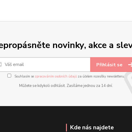
epropásněte novinky, akce a slev
Přihlásit se
Souhlasím se
zpracováním osobních údajů
za účelem rozesílky newsletteru.
Můžete se kdykoli odhlásit. Zasíláme jednou za 14 dní.
Kde nás najdete