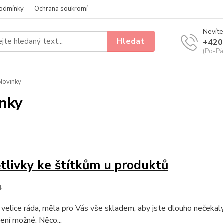
odmínky
Ochrana soukromí
Nevíte
Hledat
+420
(Po-Pá
Novinky
nky
tlivky ke štítkům u produktů
4
 velice ráda, měla pro Vás vše skladem, aby jste dlouho nečekaly
ení možné. Něco...