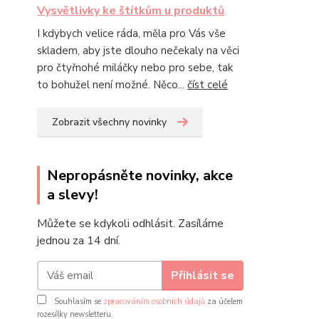
Vysvětlivky ke štítkům u produktů
I kdybych velice ráda, měla pro Vás vše
skladem, aby jste dlouho nečekaly na věci
pro čtyřnohé miláčky nebo pro sebe, tak
to bohužel není možné. Něco...
číst celé
Zobrazit všechny novinky
Nepropásněte novinky, akce
a slevy!
Můžete se kdykoli odhlásit. Zasíláme
jednou za 14 dní.
Přihlásit se
Souhlasím se
zpracováním osobních údajů
za účelem
rozesílky newsletteru.