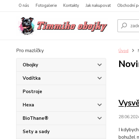
O nás
Fotogalerie
Kontakty
Jak nakupovat
Obchodní p
Pro mazlíčky
Úvod
Novi
Obojky
Vodítka
Postroje
Vysvě
Hexa
28.06.202
BioThane®
I kdybych
Sety a sady
bohužel n