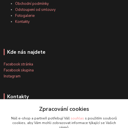
Obchodní podmínky
Odstoupení od smlouvy
Fotogalerie
Kontakty
Kde nás najdete
Facebook stránka
Facebook skupina
Instagram
Kontakty
Zpracování cookies
+420 607 163 127
Náš e-shop a partneři potřebují Váš
souhlas
s použitím souborů
(Po-Pá, 8-20 hod., So-Ne, 8-14 hod.)
cookies, aby Vám mohli zobrazovat informace týkající se Vašich
zájmů.