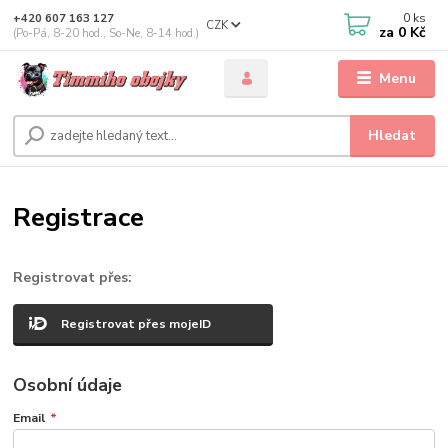
0
ks
+420 607 163 127
CZK
za
0 Kč
(Po-Pá, 8-20 hod., So-Ne, 8-14 hod.)
Menu
Hledat
Registrace
Registrovat přes:
Registrovat přes mojeID
Osobní údaje
Email
*