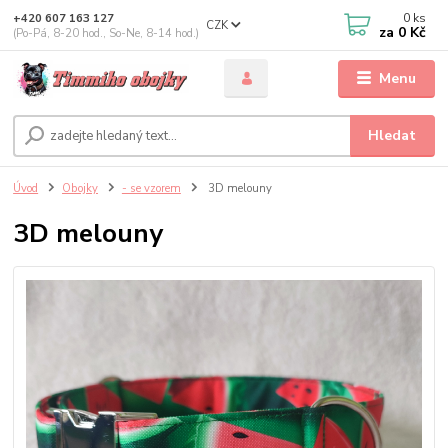
0
ks
+420 607 163 127
CZK
za
0 Kč
(Po-Pá, 8-20 hod., So-Ne, 8-14 hod.)
Menu
Hledat
Úvod
Obojky
- se vzorem
3D melouny
3D melouny