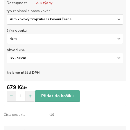
Dostupnost
2-3 týdny
typ zapínaní a barva kování
šířka obojku
obvod krku
Nejsme plátci DPH
679 Kč
/
ks
Přidat do košíku
Číslo produktu:
-10