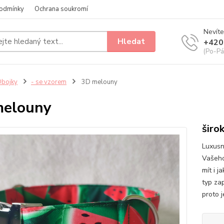
odmínky
Ochrana soukromí
Nevíte
Hledat
+420
(Po-Pá
bojky
- se vzorem
3D melouny
melouny
širo
Luxusn
Vašeho
mít i j
typ za
proto j