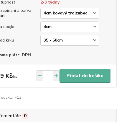
tupnost
2-3 týdny
 zapínaní a barva
ání
ka obojku
od krku
sme plátci DPH
9 Kč
Přidat do košíku
/
ks
roduktu:
-13
Komentáře
0