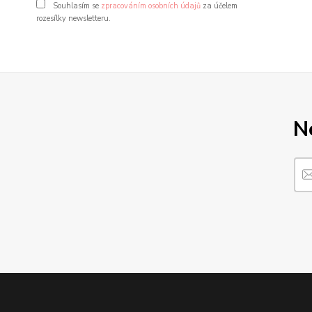
Souhlasím se
zpracováním osobních údajů
za účelem
rozesílky newsletteru.
N