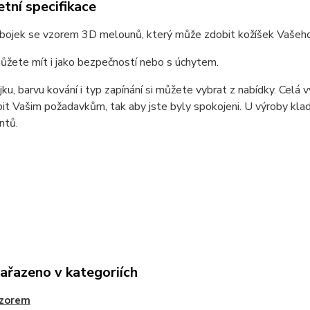
tní specifikace
bojek se vzorem 3D melounů, který může zdobit kožíšek Vašeho p
ůžete mít i jako bezpečností nebo s úchytem.
jku, barvu kování i typ zapínání si můžete vybrat z nabídky. Celá
it Vašim požadavkům, tak aby jste byly spokojeni. U výroby kladu 
ntů.
zařazeno v kategoriích
vzorem