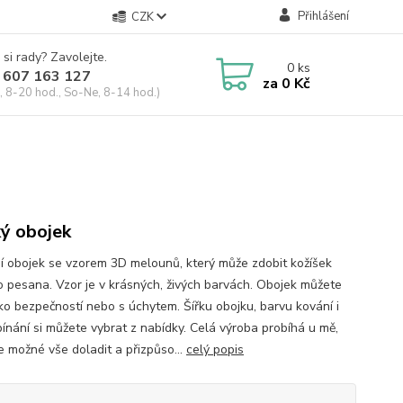
Přihlášení
CZK
 si rady? Zavolejte.
0
ks
 607 163 127
za
0 Kč
, 8-20 hod., So-Ne, 8-14 hod.)
ký obojek
í obojek se vzorem 3D melounů, který může zdobit kožíšek
 pesana. Vzor je v krásných, živých barvách. Obojek můžete
ako bezpečností nebo s úchytem. Šířku obojku, barvu kování i
pínání si můžete vybrat z nabídky. Celá výroba probíhá u mě,
e možné vše doladit a přizpůso...
celý popis