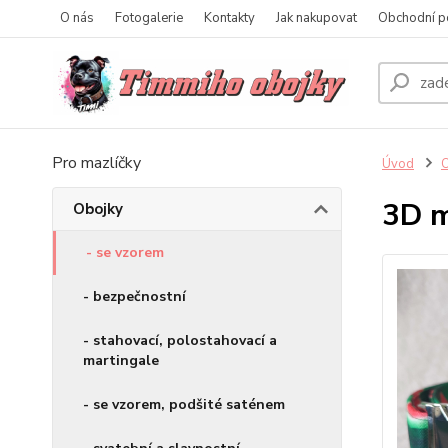
O nás
Fotogalerie
Kontakty
Jak nakupovat
Obchodní p
Pro mazlíčky
Úvod
O
3D 
Obojky
- se vzorem
- bezpečnostní
- stahovací, polostahovací a
martingale
- se vzorem, podšité saténem