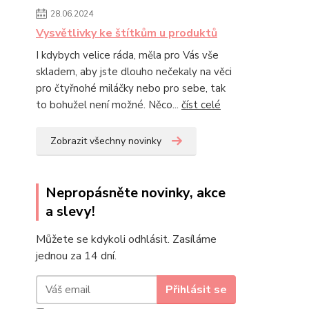
28.06.2024
Vysvětlivky ke štítkům u produktů
I kdybych velice ráda, měla pro Vás vše
skladem, aby jste dlouho nečekaly na věci
pro čtyřnohé miláčky nebo pro sebe, tak
to bohužel není možné. Něco...
číst celé
Zobrazit všechny novinky
Nepropásněte novinky, akce
a slevy!
Můžete se kdykoli odhlásit. Zasíláme
jednou za 14 dní.
Přihlásit se