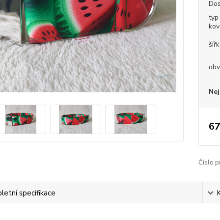
Dos
typ
kov
šíř
obv
Nej
67
Číslo p
etní specifikace