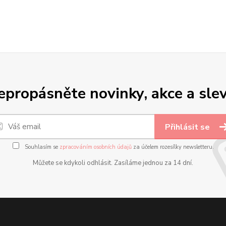
epropásněte novinky, akce a slev
Přihlásit se
Souhlasím se
zpracováním osobních údajů
za účelem rozesílky newsletteru.
Můžete se kdykoli odhlásit. Zasíláme jednou za 14 dní.