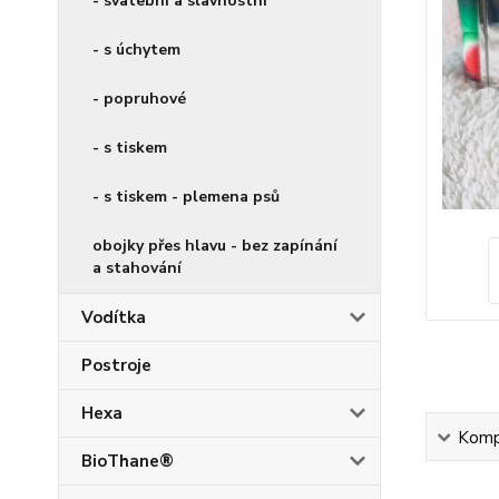
- svatební a slavnostní
- s úchytem
- popruhové
- s tiskem
- s tiskem - plemena psů
obojky přes hlavu - bez zapínání
a stahování
Vodítka
Postroje
Hexa
Kompl
BioThane®