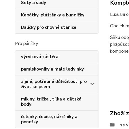
Komple
Sety a sady
Luxusní o
Kabátky, pláštěnky a bundičky
Obojek m
Balíčky pro chovné stanice
Šířku obo
Pro páníčky
přizpůsob
kompone
výcviková zástěra
pamlskovníky a malé ledvinky
a jiné, potřebné důležitosti pro
život se psem
mikiny, trička , tílka a dětská
body
Zboží 
čelenky, čepice, nákrčníky a
ponožky
- se 