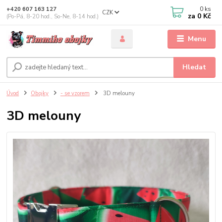
0
ks
+420 607 163 127
CZK
za
0 Kč
(Po-Pá, 8-20 hod., So-Ne, 8-14 hod.)
Menu
Hledat
Úvod
Obojky
- se vzorem
3D melouny
3D melouny