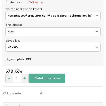
Dostupnost
2-3 týdny
typ zapínaní a barva kování
šířka obojku
obvod krku
Nejsme plátci DPH
679 Kč
/
ks
Přidat do košíku
Číslo produktu:
-5