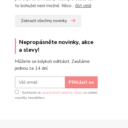
to bohužel není možné. Něco...
číst celé
Zobrazit všechny novinky
Nepropásněte novinky, akce
a slevy!
Můžete se kdykoli odhlásit. Zasíláme
jednou za 14 dní.
Přihlásit se
Souhlasím se
zpracováním osobních údajů
za účelem
rozesílky newsletteru.