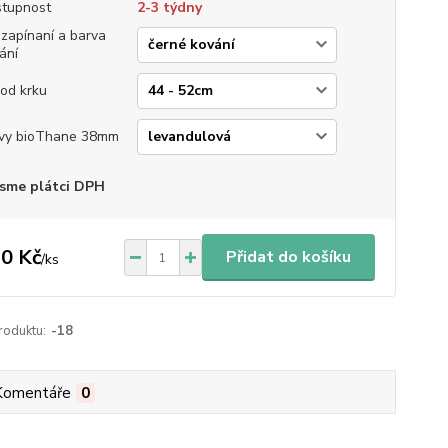
tupnost
2-3 týdny
 zapínaní a barva
ání
od krku
vy bioThane 38mm
sme plátci DPH
0 Kč
Přidat do košíku
/
ks
roduktu:
-18
Komentáře
0