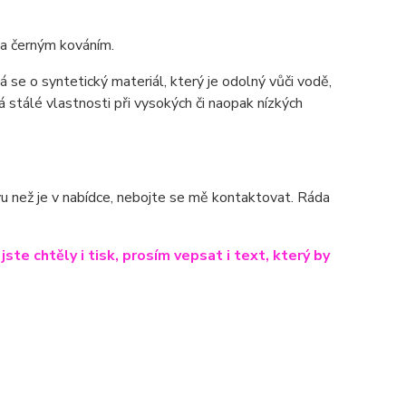
 a černým kováním.
e o syntetický materiál, který je odolný vůči vodě,
 stálé vlastnosti při vysokých či naopak nízkých
arvu než je v nabídce, nebojte se mě kontaktovat. Ráda
te chtěly i tisk, prosím vepsat i text, který by