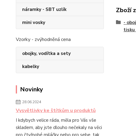
Zboží 
náramky - SBT uzlík
mini vosky
- obo
tisku
Vzorky - zvýhodněná cena
obojky, vodítka a sety
kabelky
Novinky
28.06.2024
Vysvětlivky ke štítkům u produktů
I kdybych velice ráda, měla pro Vás vše
skladem, aby jste dlouho nečekaly na věci
pro čtyřnohé miláčky nebo pro sebe, tak