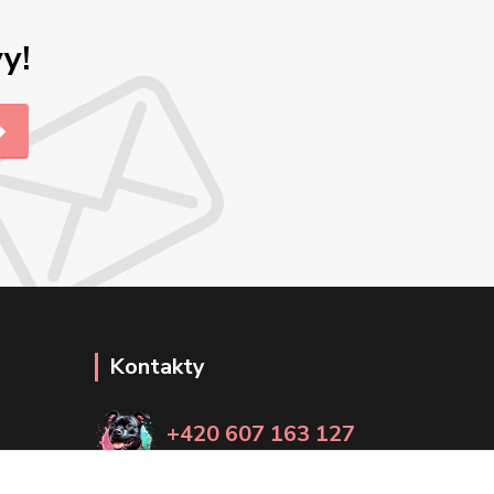
y!
Kontakty
+420 607 163 127
(Po-Pá, 8-20 hod., So-Ne, 8-14 hod.)