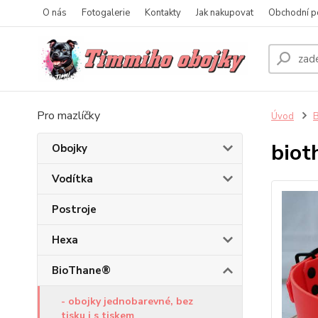
O nás
Fotogalerie
Kontakty
Jak nakupovat
Obchodní p
Pro mazlíčky
Úvod
biot
Obojky
Vodítka
Postroje
Hexa
BioThane®
- obojky jednobarevné, bez
tisku i s tiskem