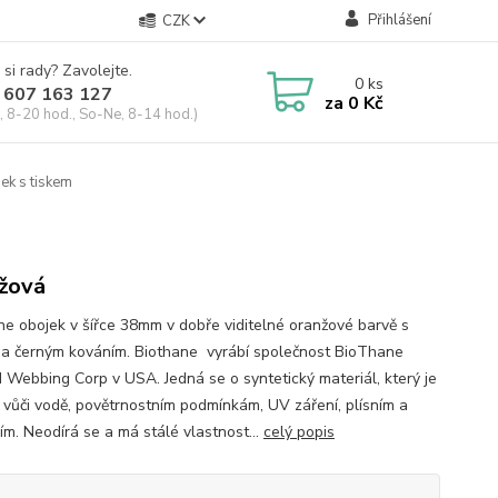
Přihlášení
CZK
 si rady? Zavolejte.
0
ks
 607 163 127
za
0 Kč
, 8-20 hod., So-Ne, 8-14 hod.)
ek s tiskem
žová
ne obojek v šířce 38mm v dobře viditelné oranžové barvě s
 a černým kováním. Biothane vyrábí společnost BioThane
 Webbing Corp v USA. Jedná se o syntetický materiál, který je
 vůči vodě, povětrnostním podmínkám, UV záření, plísním a
ím. Neodírá se a má stálé vlastnost...
celý popis