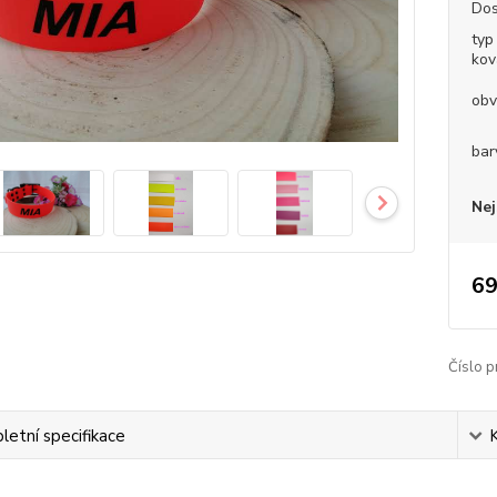
Dos
typ
kov
obv
bar
Nej
69
Číslo p
etní specifikace