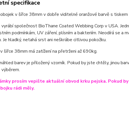
tní specifikace
obojek v šířce 38mm v dobře viditelné oranžové barvě s tiskem
vyrábí společnost BioThane Coated Webbing Corp v USA. Jedná s
tním podmínkám, UV záření, plísním a bakteriím. Neodírá se a má
. Je hladký, netahá srst ani neškrábe citlivou pokožku.
v šířce 38mm má zatížení na přetrženi až 690kg.
 náhled barev je přiložený vzorník. Pokud by jste chtěly, jinou b
 výběrem.
mky prosím vepište aktuální obvod krku pejska. Pokud by js
obojku rádi měly.