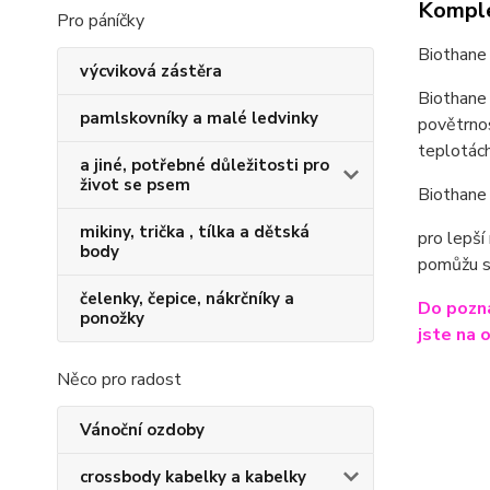
Komple
Pro páníčky
Biothane 
výcviková zástěra
Biothane 
pamlskovníky a malé ledvinky
povětrnos
teplotách
a jiné, potřebné důležitosti pro
život se psem
Biothane 
mikiny, trička , tílka a dětská
pro lepší
body
pomůžu s
čelenky, čepice, nákrčníky a
Do pozná
ponožky
jste na 
Něco pro radost
Vánoční ozdoby
crossbody kabelky a kabelky