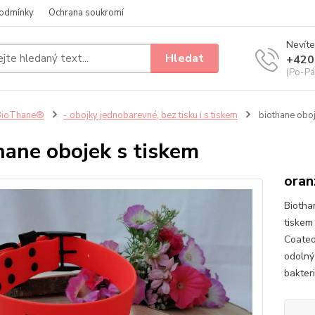
odmínky
Ochrana soukromí
Nevíte
Hledat
+420
(Po-Pá
BioThane®
- obojky jednobarevné, bez tisku i s tiskem
biothane oboj
hane obojek s tiskem
oran
Biotha
tiskem
Coated
odolný
bakteri