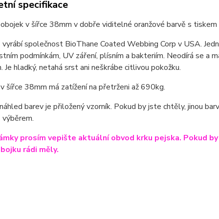
tní specifikace
obojek v šířce 38mm v dobře viditelné oranžové barvě s tiskem
vyrábí společnost BioThane Coated Webbing Corp v USA. Jedná s
tním podmínkám, UV záření, plísním a bakteriím. Neodírá se a má
. Je hladký, netahá srst ani neškrábe citlivou pokožku.
v šířce 38mm má zatížení na přetrženi až 690kg.
 náhled barev je přiložený vzorník. Pokud by jste chtěly, jinou b
 výběrem.
mky prosím vepište aktuální obvod krku pejska. Pokud by js
obojku rádi měly.