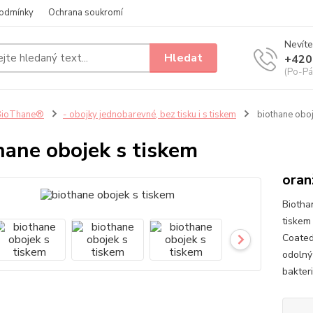
odmínky
Ochrana soukromí
Nevíte
Hledat
+420
(Po-Pá
BioThane®
- obojky jednobarevné, bez tisku i s tiskem
biothane oboj
hane obojek s tiskem
oran
Biotha
tiskem
Coated
odolný
bakteri