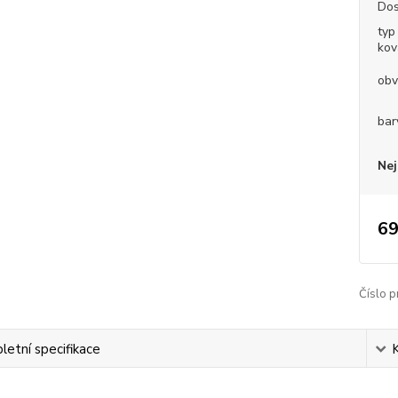
Dos
typ
kov
obv
bar
Nej
69
Číslo p
etní specifikace