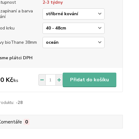
tupnost
2-3 týdny
 zapínaní a barva
ání
od krku
vy bioThane 38mm
sme plátci DPH
0 Kč
Přidat do košíku
/
ks
roduktu:
-28
Komentáře
0