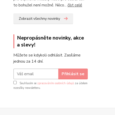
to bohužel není možné. Něco...
číst celé
Zobrazit všechny novinky
Nepropásněte novinky, akce
a slevy!
Můžete se kdykoli odhlásit. Zasíláme
jednou za 14 dní.
Přihlásit se
Souhlasím se
zpracováním osobních údajů
za účelem
rozesílky newsletteru.