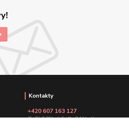
y!
Kontakty
+420 607 163 127
(Po-Pá, 8-20 hod., So-Ne, 8-14 hod.)