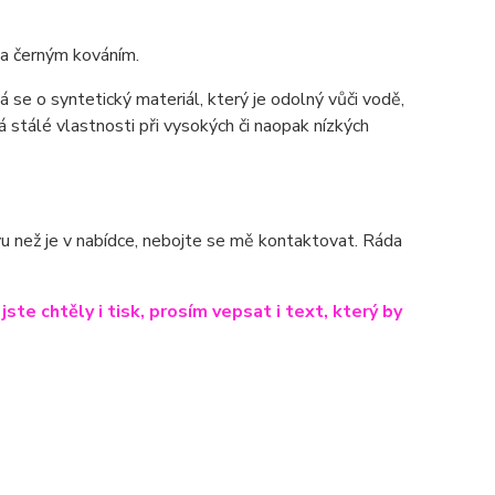
 a černým kováním.
e o syntetický materiál, který je odolný vůči vodě,
 stálé vlastnosti při vysokých či naopak nízkých
arvu než je v nabídce, nebojte se mě kontaktovat. Ráda
te chtěly i tisk, prosím vepsat i text, který by