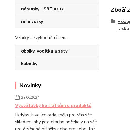
Zboží 
náramky - SBT uzlík
mini vosky
- obo
tisku
Vzorky - zvýhodněná cena
obojky, vodítka a sety
kabelky
Novinky
28.06.2024
Vysvětlivky ke štítkům u produktů
I kdybych velice ráda, měla pro Vás vše
skladem, aby jste dlouho nečekaly na věci
pro čtyřnohé miláčky nebo pro sebe, tak