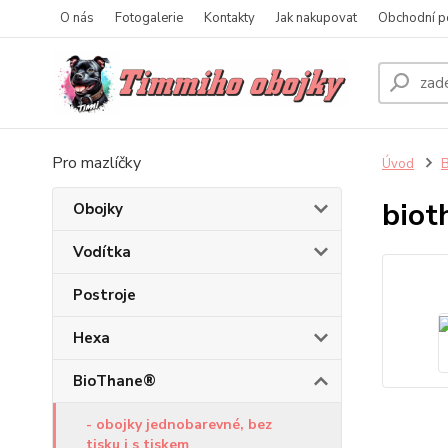
O nás
Fotogalerie
Kontakty
Jak nakupovat
Obchodní p
Pro mazlíčky
Úvod
biot
Obojky
Vodítka
Postroje
Hexa
BioThane®
- obojky jednobarevné, bez
tisku i s tiskem