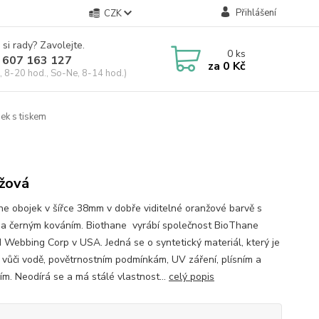
Přihlášení
CZK
 si rady? Zavolejte.
0
ks
 607 163 127
za
0 Kč
, 8-20 hod., So-Ne, 8-14 hod.)
ek s tiskem
žová
ne obojek v šířce 38mm v dobře viditelné oranžové barvě s
 a černým kováním. Biothane vyrábí společnost BioThane
 Webbing Corp v USA. Jedná se o syntetický materiál, který je
 vůči vodě, povětrnostním podmínkám, UV záření, plísním a
ím. Neodírá se a má stálé vlastnost...
celý popis