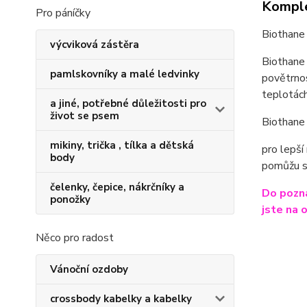
Komple
Pro páníčky
Biothane 
výcviková zástěra
Biothane 
pamlskovníky a malé ledvinky
povětrnos
teplotách
a jiné, potřebné důležitosti pro
život se psem
Biothane 
mikiny, trička , tílka a dětská
pro lepší
body
pomůžu s
čelenky, čepice, nákrčníky a
Do pozná
ponožky
jste na 
Něco pro radost
Vánoční ozdoby
crossbody kabelky a kabelky