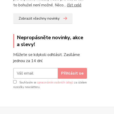
to bohužel není možné. Něco...
číst celé
Zobrazit všechny novinky
Nepropásněte novinky, akce
a slevy!
Můžete se kdykoli odhlásit. Zasíláme
jednou za 14 dní.
Přihlásit se
Souhlasím se
zpracováním osobních údajů
za účelem
rozesílky newsletteru.