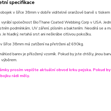
tní specifikace
obojek v šířce 38mm v dobře viditelné oranžové barvě s tiskem
vyrábí společnost BioThane Coated Webbing Corp v USA. Jedná s
tním podmínkám, UV záření, plísním a bakteriím. Neodírá se a má
. Je hladký, netahá srst ani neškrábe citlivou pokožku.
v šířce 38mm má zatížení na přetrženi až 690kg.
 náhled barev je přiložený vzorník. Pokud by jste chtěly, jinou b
 výběrem.
mky prosím vepište aktuální obvod krku pejska. Pokud by js
obojku rádi měly.