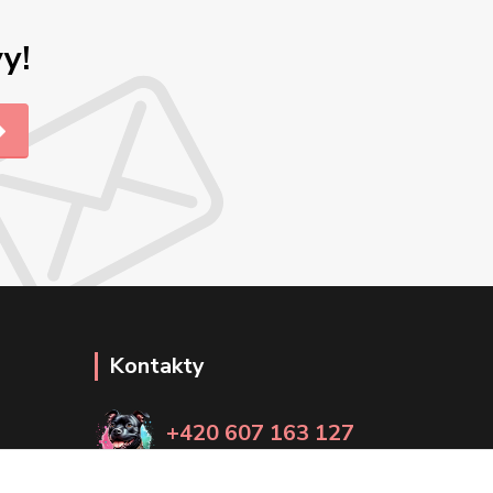
y!
Kontakty
+420 607 163 127
(Po-Pá, 8-20 hod., So-Ne, 8-14 hod.)