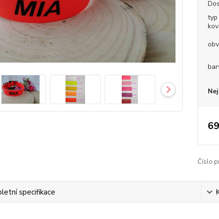
Dos
typ
kov
obv
bar
Nej
69
Číslo p
etní specifikace