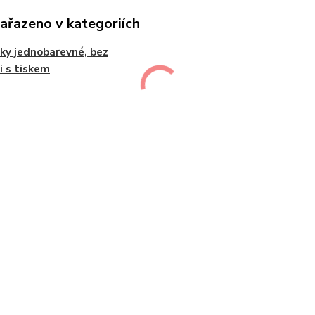
zařazeno v kategoriích
jky jednobarevné, bez
 i s tiskem