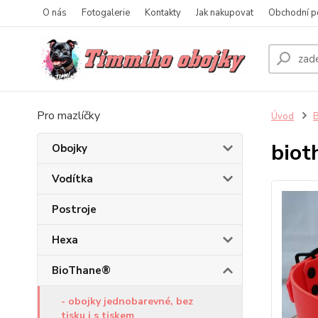
O nás
Fotogalerie
Kontakty
Jak nakupovat
Obchodní p
Pro mazlíčky
Úvod
biot
Obojky
Vodítka
Postroje
Hexa
BioThane®
- obojky jednobarevné, bez
tisku i s tiskem