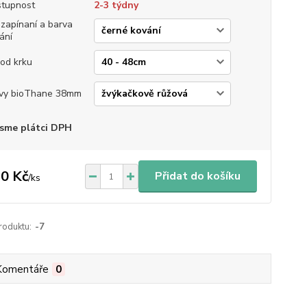
tupnost
2-3 týdny
 zapínaní a barva
ání
od krku
vy bioThane 38mm
sme plátci DPH
0 Kč
Přidat do košíku
/
ks
roduktu:
-7
Komentáře
0