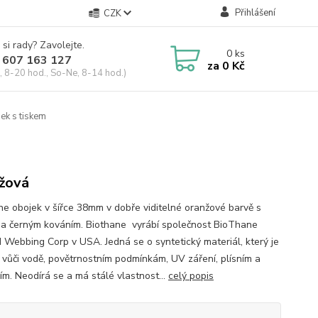
Přihlášení
CZK
 si rady? Zavolejte.
0
ks
 607 163 127
za
0 Kč
, 8-20 hod., So-Ne, 8-14 hod.)
ek s tiskem
žová
ne obojek v šířce 38mm v dobře viditelné oranžové barvě s
 a černým kováním. Biothane vyrábí společnost BioThane
 Webbing Corp v USA. Jedná se o syntetický materiál, který je
 vůči vodě, povětrnostním podmínkám, UV záření, plísním a
ím. Neodírá se a má stálé vlastnost...
celý popis