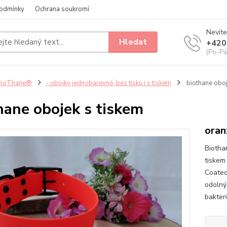
odmínky
Ochrana soukromí
Nevíte
Hledat
+420
(Po-Pá
BioThane®
- obojky jednobarevné, bez tisku i s tiskem
biothane oboj
hane obojek s tiskem
oran
Biotha
tiskem
Coated
odolný
bakteri