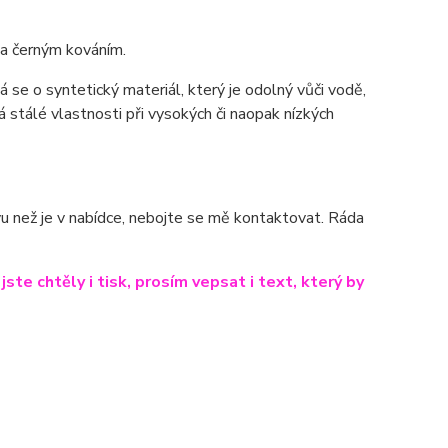
 a černým kováním.
e o syntetický materiál, který je odolný vůči vodě,
 stálé vlastnosti při vysokých či naopak nízkých
arvu než je v nabídce, nebojte se mě kontaktovat. Ráda
te chtěly i tisk, prosím vepsat i text, který by