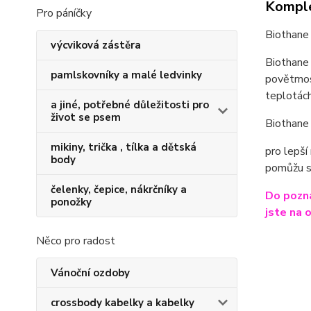
Komple
Pro páníčky
Biothane 
výcviková zástěra
Biothane 
pamlskovníky a malé ledvinky
povětrnos
teplotách
a jiné, potřebné důležitosti pro
život se psem
Biothane 
mikiny, trička , tílka a dětská
pro lepší
body
pomůžu s
čelenky, čepice, nákrčníky a
Do pozná
ponožky
jste na 
Něco pro radost
Vánoční ozdoby
crossbody kabelky a kabelky