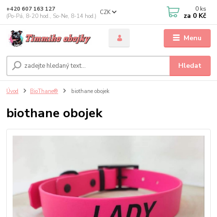
0
ks
+420 607 163 127
CZK
za
0 Kč
(Po-Pá, 8-20 hod., So-Ne, 8-14 hod.)
Menu
Hledat
Úvod
BioThane®
biothane obojek
biothane obojek