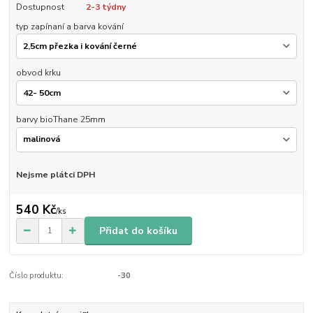
Dostupnost
2-3 týdny
typ zapínaní a barva kování
obvod krku
barvy bioThane 25mm
Nejsme plátci DPH
540 Kč
/
ks
Přidat do košíku
Číslo produktu:
-30