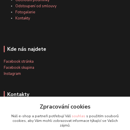
Obchodní podmínky
Odstoupení od smlouvy
Fotogalerie
Kontakty
Kde nás najdete
Facebook stránka
Facebook skupina
Instagram
Kontakty
Zpracování cookies
+420 607 163 127
Náš e-shop a partneři potřebují Váš
souhlas
s použitím souborů
(Po-Pá, 8-20 hod., So-Ne, 8-14 hod.)
cookies, aby Vám mohli zobrazovat informace týkající se Vašich
zájmů.