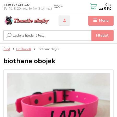
0
ks
+420 607 163 127
CZK
za
0 Kč
(Po-Pá, 8-20 hod., So-Ne, 8-14 hod.)
Menu
Hledat
Úvod
BioThane®
biothane obojek
biothane obojek