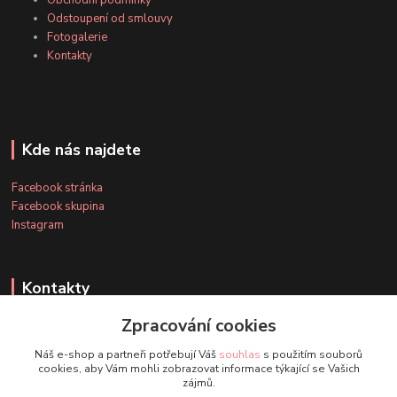
Obchodní podmínky
Odstoupení od smlouvy
Fotogalerie
Kontakty
Kde nás najdete
Facebook stránka
Facebook skupina
Instagram
Kontakty
Zpracování cookies
+420 607 163 127
Náš e-shop a partneři potřebují Váš
souhlas
s použitím souborů
(Po-Pá, 8-20 hod., So-Ne, 8-14 hod.)
cookies, aby Vám mohli zobrazovat informace týkající se Vašich
zájmů.