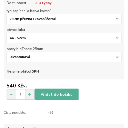
Dostupnost
2-3 týdny
typ zapínaní a barva kování
obvod krku
barvy bioThane 25mm
Nejsme plátci DPH
540 Kč
/
ks
Přidat do košíku
Číslo produktu:
-46