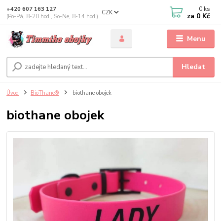
0
ks
+420 607 163 127
CZK
za
0 Kč
(Po-Pá, 8-20 hod., So-Ne, 8-14 hod.)
Menu
Hledat
Úvod
BioThane®
biothane obojek
biothane obojek