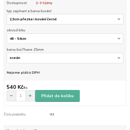
Dostupnost
2-3 týdny
typ zapínaní a barva kování
obvod krku
barvy bioThane 25mm
Nejsme plátci DPH
540 Kč
/
ks
Přidat do košíku
Číslo produktu:
-63