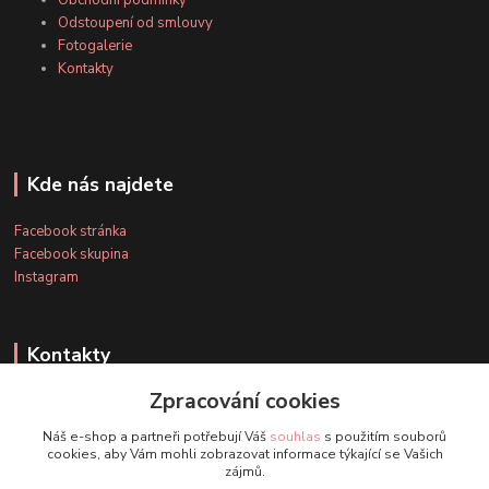
Obchodní podmínky
Odstoupení od smlouvy
Fotogalerie
Kontakty
Kde nás najdete
Facebook stránka
Facebook skupina
Instagram
Kontakty
Zpracování cookies
+420 607 163 127
Náš e-shop a partneři potřebují Váš
souhlas
s použitím souborů
(Po-Pá, 8-20 hod., So-Ne, 8-14 hod.)
cookies, aby Vám mohli zobrazovat informace týkající se Vašich
zájmů.