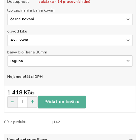
Dostupnost
zakázka - 14 pracovních dnů
typ zapínaní a barva kování
obvod krku
barvy bioThane 38mm
Nejsme plátci DPH
1 418 Kč
/
ks
Přidat do košíku
Číslo produktu:
|142