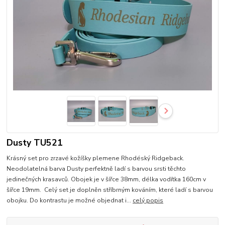
Dusty TU521
Krásný set pro zrzavé kožíšky plemene Rhodéský Ridgeback.
Neodolatelná barva Dusty perfektně ladí s barvou srsti těchto
jedinečných krasavců. Obojek je v šířce 38mm, délka vodítka 160cm v
šířce 19mm. Celý set je doplněn stříbrným kováním, které ladí s barvou
obojku. Do kontrastu je možné objednat i...
celý popis