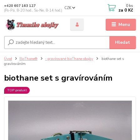
0
ks
+420 607 163 127
CZK
za
0 Kč
(Po-Pá, 8-20 hod., So-Ne, 8-14 hod.)
Menu
Hledat
Úvod
BioThane®
- gravírované bioThane obojky
biothane set s
gravírováním
biothane set s gravírováním
TOP produkt