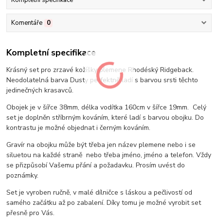
Kompletní specifikace
Komentáře
0
Kompletní specifikace
Krásný set pro zrzavé kožíšky plemene Rhodéský Ridgeback.
Neodolatelná barva Dusty perfektně ladí s barvou srsti těchto
jedinečných krasavců.
Obojek je v šířce 38mm, délka vodítka 160cm v šířce 19mm. Celý
set je doplněn stříbrným kováním, které ladí s barvou obojku. Do
kontrastu je možné objednat i černým kováním.
Gravír na obojku může být třeba jen název plemene nebo i se
siluetou na každé straně nebo třeba jméno, jméno a telefon. Vždy
se přizpůsobí Vašemu přání a požadavku. Prosím uvést do
poznámky.
Set je vyroben ručně, v malé dílničce s láskou a pečlivostí od
samého začátku až po zabalení. Díky tomu je možné vyrobit set
přesně pro Vás.