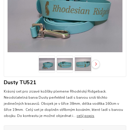
Dusty TU521
Krásný set pro zrzavé kožíšky plemene Rhodéský Ridgeback.
Neodolatelná barva Dusty perfektně ladí s barvou srsti těchto
jedinečných krasavců. Obojek je v šířce 38mm, délka vodítka 160cm v
šířce 19mm. Celý set je doplněn stříbrným kováním, které ladí s barvou
obojku. Do kontrastu je možné objednat i...
celý popis