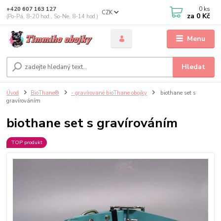
0
ks
+420 607 163 127
CZK
za
0 Kč
(Po-Pá, 8-20 hod., So-Ne, 8-14 hod.)
Menu
Hledat
Úvod
BioThane®
- gravírované bioThane obojky
biothane set s
gravírováním
biothane set s gravírováním
TOP produkt