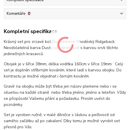
Kompletní specifikace
Komentáře
0
Kompletní specifikace
Krásný set pro zrzavé kožíšky plemene Rhodéský Ridgeback.
Neodolatelná barva Dusty perfektně ladí s barvou srsti těchto
jedinečných krasavců.
Obojek je v šířce 38mm, délka vodítka 160cm v šířce 19mm. Celý
set je doplněn stříbrným kováním, které ladí s barvou obojku. Do
kontrastu je možné objednat i černým kováním.
Gravír na obojku může být třeba jen název plemene nebo i se
siluetou na každé straně nebo třeba jméno, jméno a telefon. Vždy
se přizpůsobí Vašemu přání a požadavku. Prosím uvést do
poznámky.
Set je vyroben ručně, v malé dílničce s láskou a pečlivostí od
samého začátku až po zabalení. Díky tomu je možné vyrobit set
přesně pro Vás.