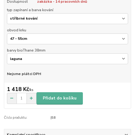
Dostupnost
zakázka - 14 pracovních dnů
typ zapínaní a barva kování
obvod krku
barvy bioThane 38mm
Nejsme plátci DPH
1 418 Kč
/
ks
Přidat do košíku
Číslo produktu:
|58