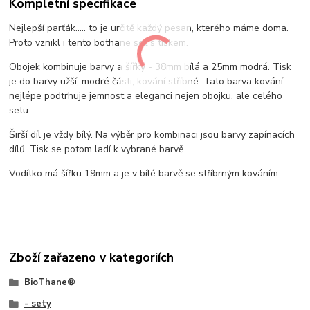
Kompletní specifikace
Nejlepší parťák..... to je určitě každý pesan, kterého máme doma.
Proto vznikl i tento bothane set s tiskem.
Obojek kombinuje barvy a šířky - 38mm bílá a 25mm modrá. Tisk
je do barvy užší, modré části, kování stříbné. Tato barva kování
nejlépe podtrhuje jemnost a eleganci nejen obojku, ale celého
setu.
Širší díl je vždy bílý. Na výběr pro kombinaci jsou barvy zapínacích
dílů. Tisk se potom ladí k vybrané barvě.
Vodítko má šířku 19mm a je v bílé barvě se stříbrným kováním.
Zboží zařazeno v kategoriích
BioThane®
- sety