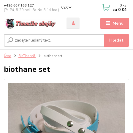
0
ks
+420 607 163 127
CZK
za
0 Kč
(Po-Pá, 8-20 hod., So-Ne, 8-14 hod.)
Menu
Hledat
Úvod
BioThane®
biothane set
biothane set