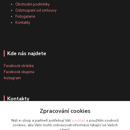
Obchodní podmínky
Odstoupení od smlouvy
Fotogalerie
Kontakty
Kde nás najdete
Facebook stránka
Facebook skupina
Instagram
Kontakty
Zpracování cookies
+420 607 163 127
Náš e-shop a partneři potřebují Váš
souhlas
s použitím souborů
(Po-Pá, 8-20 hod., So-Ne, 8-14 hod.)
cookies, aby Vám mohli zobrazovat informace týkající se Vašich
zájmů.