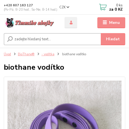
0
ks
+420 607 163 127
CZK
za
0 Kč
(Po-Pá, 8-20 hod., So-Ne, 8-14 hod.)
Menu
Hledat
Úvod
BioThane®
- vodítka
biothane vodítko
biothane vodítko