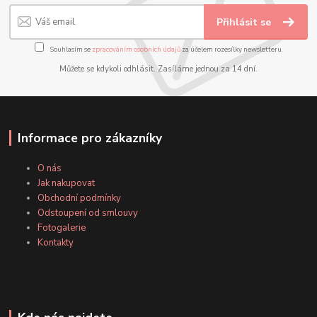
Přihlásit se
Souhlasím se
zpracováním osobních údajů
za účelem rozesílky newsletteru.
Můžete se kdykoli odhlásit. Zasíláme jednou za 14 dní.
Informace pro zákazníky
O nás
Jak nakupovat
Obchodní podmínky
Odstoupení od smlouvy
Fotogalerie
Kontakty