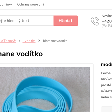
odmínky
Ochrana soukromí
Nevíte
Hledat
+420
(Po-Pá
BioThane®
- vodítka
biothane vodítko
hane vodítko
modr
Pevné 
hliník
prostě
můžete
nebo se