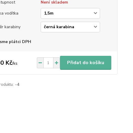
tupnost
Není skladem
ka vodítka
ěr karabiny
sme plátci DPH
0 Kč
Přidat do košíku
/
ks
roduktu:
-4