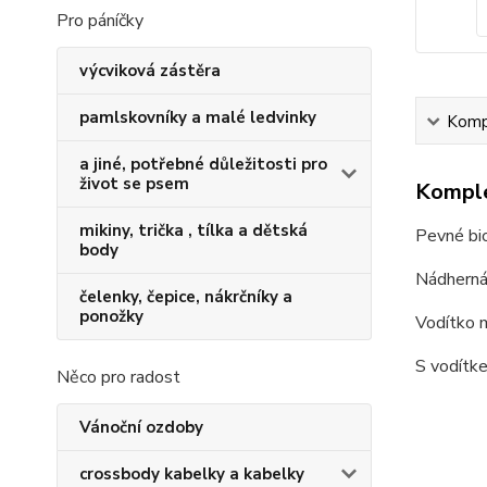
Pro páníčky
výcviková zástěra
pamlskovníky a malé ledvinky
Kompl
a jiné, potřebné důležitosti pro
život se psem
Komple
mikiny, trička , tílka a dětská
Pevné bio
body
Nádherná 
čelenky, čepice, nákrčníky a
ponožky
Vodítko m
S vodítke
Něco pro radost
Vánoční ozdoby
crossbody kabelky a kabelky