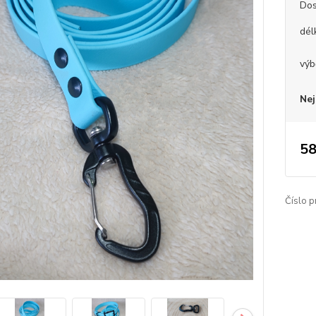
Dos
dél
výb
Nej
58
Číslo p