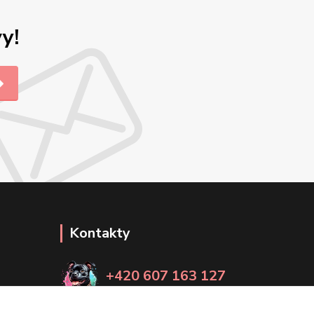
y!
Kontakty
+420 607 163 127
(Po-Pá, 8-20 hod., So-Ne, 8-14 hod.)