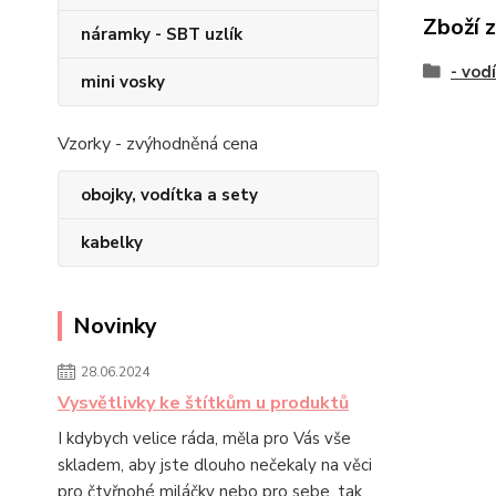
Zboží 
náramky - SBT uzlík
- vod
mini vosky
Vzorky - zvýhodněná cena
obojky, vodítka a sety
kabelky
Novinky
28.06.2024
Vysvětlivky ke štítkům u produktů
I kdybych velice ráda, měla pro Vás vše
skladem, aby jste dlouho nečekaly na věci
pro čtyřnohé miláčky nebo pro sebe, tak