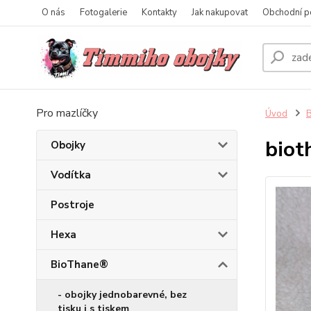
O nás
Fotogalerie
Kontakty
Jak nakupovat
Obchodní p
Pro mazlíčky
Úvod
biot
Obojky
Vodítka
Postroje
Hexa
BioThane®
- obojky jednobarevné, bez
tisku i s tiskem