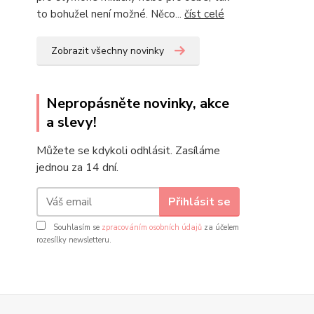
to bohužel není možné. Něco...
číst celé
Zobrazit všechny novinky
Nepropásněte novinky, akce
a slevy!
Můžete se kdykoli odhlásit. Zasíláme
jednou za 14 dní.
Přihlásit se
Souhlasím se
zpracováním osobních údajů
za účelem
rozesílky newsletteru.