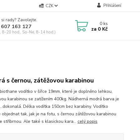
Přihlášení
CZK
 si rady? Zavolejte.
0
ks
 607 163 127
za
0 Kč
, 8-20 hod., So-Ne, 8-14 hod.)
á s černou, zátěžovou karabinou
biothane vodítko v šířce 19mm, které je doplněno lehkou,
ovou karabinou se zatížením 400kg. Nádherná modrá barva je
....dokonalá. Délka vodítka 150cm bez karabiny. Vodítko
 objednat tak, jak je na fotu, s černou zátěžovou karabinou
 stříbrnou. Ale také s klasickou kara...
celý popis