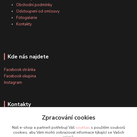
Obchodní podmínky
Odstoupení od smlouvy
Fotogalerie
Kontakty
Kde nás najdete
Facebook stránka
Facebook skupina
Instagram
Kontakty
Zpracování cookies
+420 607 163 127
Náš e-shop a partneři potřebují Váš
souhlas
s použitím souborů
(Po-Pá, 8-20 hod., So-Ne, 8-14 hod.)
cookies, aby Vám mohli zobrazovat informace týkající se Vašich