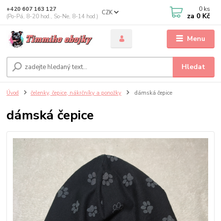
0
ks
+420 607 163 127
CZK
za
0 Kč
(Po-Pá, 8-20 hod., So-Ne, 8-14 hod.)
Menu
Hledat
Úvod
čelenky, čepice, nákrčníky a ponožky
dámská čepice
dámská čepice