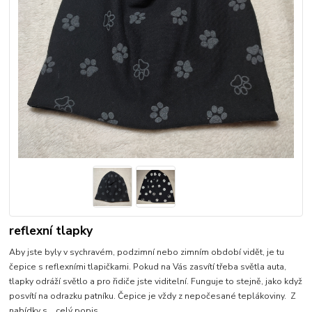
reflexní tlapky
Aby jste byly v sychravém, podzimní nebo zimním období vidět, je tu
čepice s reflexními tlapičkami. Pokud na Vás zasvítí třeba světla auta,
tlapky odráží světlo a pro řidiče jste viditelní. Funguje to stejně, jako když
posvítí na odrazku patníku. Čepice je vždy z nepočesané teplákoviny. Z
nabídky s...
celý popis