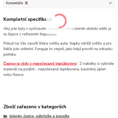
Komentáře
0
Kompletní specifikace
Aby jste byly v sychravém, podzimní nebo zimním období vidět, je
tu čepice s reflexními tlapičkami.
Pokud na Vás zasvítí třeba světla auta, tlapky odráží světlo a pro
řidiče jste viditelní. Funguje to stejně, jako když posvítí na odrazku
patníku.
Čepice je vždy z nepočesané teplákoviny
. Z nabídky si vybíráte
materiál na podšití - nepočesaná teplákovina, bavlněný úplet
nebo fleece.
Zboží zařazeno v kategoriích
čelenky, čepice, nákrčníky a ponožky