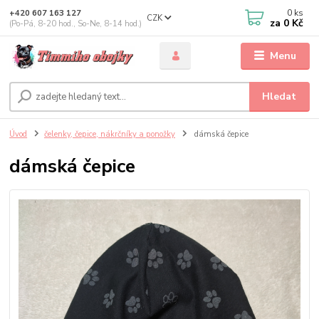
0
ks
+420 607 163 127
CZK
za
0 Kč
(Po-Pá, 8-20 hod., So-Ne, 8-14 hod.)
Menu
Hledat
Úvod
čelenky, čepice, nákrčníky a ponožky
dámská čepice
dámská čepice