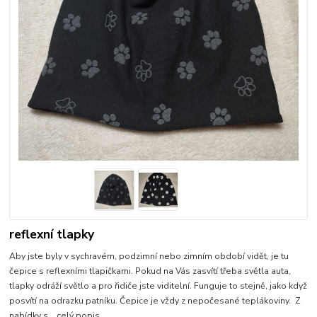
reflexní tlapky
Aby jste byly v sychravém, podzimní nebo zimním období vidět, je tu
čepice s reflexními tlapičkami. Pokud na Vás zasvítí třeba světla auta,
tlapky odráží světlo a pro řidiče jste viditelní. Funguje to stejně, jako když
posvítí na odrazku patníku. Čepice je vždy z nepočesané teplákoviny. Z
nabídky s...
celý popis