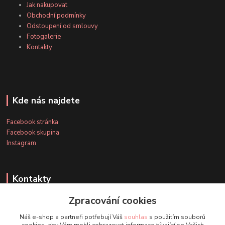
Jak nakupovat
Obchodní podmínky
Odstoupení od smlouvy
Fotogalerie
Kontakty
Kde nás najdete
Facebook stránka
Facebook skupina
Instagram
Kontakty
Zpracování cookies
+420 607 163 127
Náš e-shop a partneři potřebují Váš
souhlas
s použitím souborů
(Po-Pá, 8-20 hod., So-Ne, 8-14 hod.)