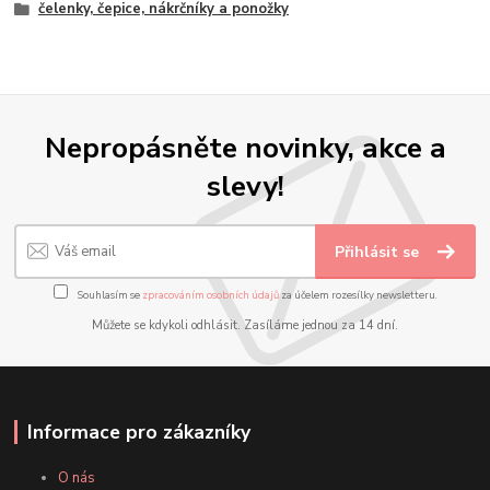
čelenky, čepice, nákrčníky a ponožky
Nepropásněte novinky, akce a
slevy!
Přihlásit se
Souhlasím se
zpracováním osobních údajů
za účelem rozesílky newsletteru.
Můžete se kdykoli odhlásit. Zasíláme jednou za 14 dní.
Informace pro zákazníky
O nás