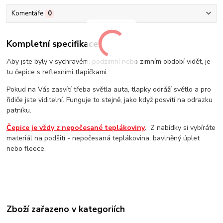
Komentáře
0
Kompletní specifikace
Aby jste byly v sychravém, podzimní nebo zimním období vidět, je
tu čepice s reflexními tlapičkami.
Pokud na Vás zasvítí třeba světla auta, tlapky odráží světlo a pro
řidiče jste viditelní. Funguje to stejně, jako když posvítí na odrazku
patníku.
Čepice je vždy z nepočesané teplákoviny
. Z nabídky si vybíráte
materiál na podšití - nepočesaná teplákovina, bavlněný úplet
nebo fleece.
Zboží zařazeno v kategoriích