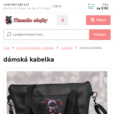
0
ks
+420 607 163 127
CZK
za
0 Kč
(Po-Pá, 8-20 hod., So-Ne, 8-14 hod.)
Menu
Hledat
Úvod
crossbody kabelky a kabelky
- kabelky
dámská kabelka
dámská kabelka