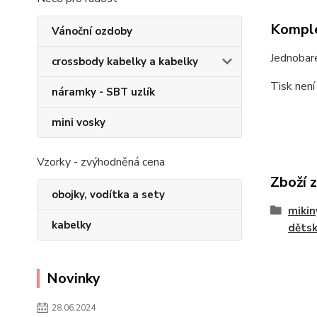
Komple
Vánoční ozdoby
Jednobare
crossbody kabelky a kabelky
Tisk není
náramky - SBT uzlík
mini vosky
Vzorky - zvýhodněná cena
Zboží 
obojky, vodítka a sety
mikiny
kabelky
děts
Novinky
28.06.2024