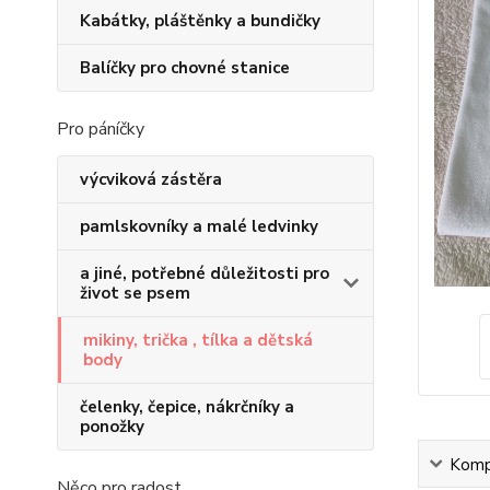
Kabátky, pláštěnky a bundičky
Balíčky pro chovné stanice
Pro páníčky
výcviková zástěra
pamlskovníky a malé ledvinky
a jiné, potřebné důležitosti pro
život se psem
mikiny, trička , tílka a dětská
body
čelenky, čepice, nákrčníky a
ponožky
Kompl
Něco pro radost