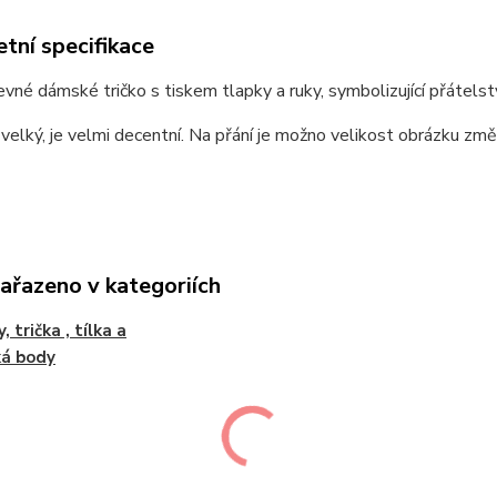
tní specifikace
vné dámské tričko s tiskem tlapky a ruky, symbolizující přátels
 velký, je velmi decentní. Na přání je možno velikost obrázku změn
zařazeno v kategoriích
, trička , tílka a
ká body