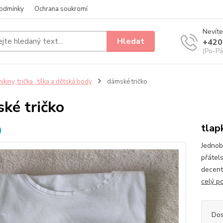
odmínky
Ochrana soukromí
Nevíte
Hledat
+420
(Po-Pá
ikiny, trička , tílka a dětská body
dámské tričko
ké tričko
tlap
Jednob
přátels
decentn
celý p
Dos