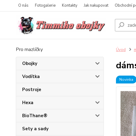
O nás
Fotogalerie
Kontakty
Jak nakupovat
Obchodní p
Pro mazlíčky
Úvod
m
dáms
Obojky
Vodítka
Novinka
Postroje
Hexa
BioThane®
Sety a sady