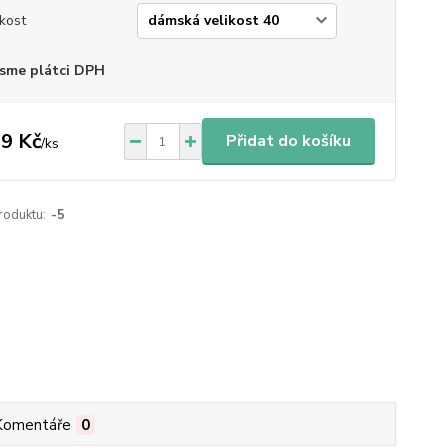
ikost
sme plátci DPH
9 Kč
Přidat do košíku
/
ks
roduktu:
-5
Komentáře
0