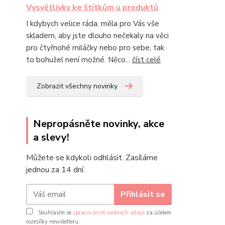
Vysvětlivky ke štítkům u produktů
I kdybych velice ráda, měla pro Vás vše
skladem, aby jste dlouho nečekaly na věci
pro čtyřnohé miláčky nebo pro sebe, tak
to bohužel není možné. Něco...
číst celé
Zobrazit všechny novinky
Nepropásněte novinky, akce
a slevy!
Můžete se kdykoli odhlásit. Zasíláme
jednou za 14 dní.
Přihlásit se
Souhlasím se
zpracováním osobních údajů
za účelem
rozesílky newsletteru.