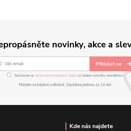
epropásněte novinky, akce a slev
Přihlásit se
Souhlasím se
zpracováním osobních údajů
za účelem rozesílky newsletteru.
Můžete se kdykoli odhlásit. Zasíláme jednou za 14 dní.
Kde nás najdete