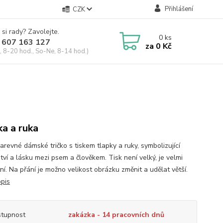
Přihlášení
CZK
 si rady? Zavolejte.
0
ks
 607 163 127
za
0 Kč
, 8-20 hod., So-Ne, 8-14 hod.)
ka a ruka
arevné dámské tričko s tiskem tlapky a ruky, symbolizující
tví a lásku mezi psem a člověkem. Tisk není velký, je velmi
í. Na přání je možno velikost obrázku změnit a udělat větší.
opis
tupnost
zakázka - 14 pracovních dnů