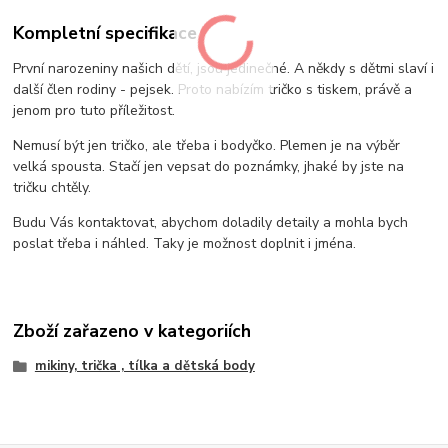
Kompletní specifikace
První narozeniny našich dětí, jsou jedinečné. A někdy s dětmi slaví i
další člen rodiny - pejsek. Proto nabízím tričko s tiskem, právě a
jenom pro tuto příležitost.
Nemusí být jen tričko, ale třeba i bodyčko. Plemen je na výběr
velká spousta. Stačí jen vepsat do poznámky, jhaké by jste na
tričku chtěly.
Budu Vás kontaktovat, abychom doladily detaily a mohla bych
poslat třeba i náhled. Taky je možnost doplnit i jména.
Zboží zařazeno v kategoriích
mikiny, trička , tílka a dětská body