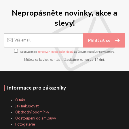
Nepropásněte novinky, akce a
slevy!
Přihlásit se
Souhlasím se
zpracováním osobních údajů
za účelem rozesílky newsletteru.
Můžete se kdykoli odhlásit. Zasíláme jednou za 14 dní.
Informace pro zákazníky
O nás
Jak nakupovat
Obchodní podmínky
Odstoupení od smlouvy
Fotogalerie