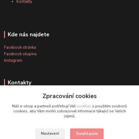
Kontakty
Kde nás najdete
Facebook stránka
Facebook skupina
Instagram
Kontakty
Zpracování cookies
+420 607 163 127
Náš e-shop a partneři potřebují Váš
souhlas
s použitím souborů
(Po-Pá, 8-20 hod., So-Ne, 8-14 hod.)
cookies, aby Vám mohli zobrazovat informace týkající se Vašich
zájmů.
info@timmihoobojky.cz
Souhlasím
Nastavení