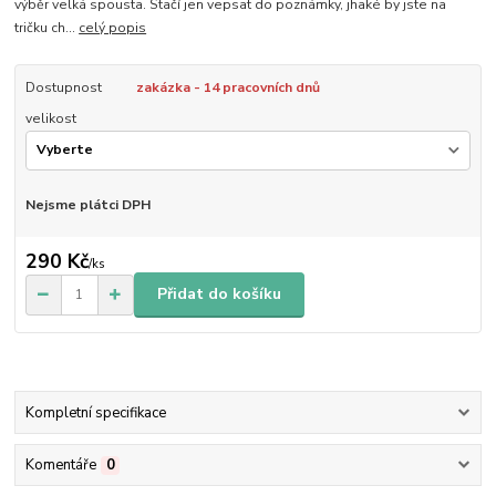
výběr velká spousta. Stačí jen vepsat do poznámky, jhaké by jste na
tričku ch...
celý popis
Dostupnost
zakázka - 14 pracovních dnů
velikost
Nejsme plátci DPH
290 Kč
/
ks
Přidat do košíku
Kompletní specifikace
Komentáře
0