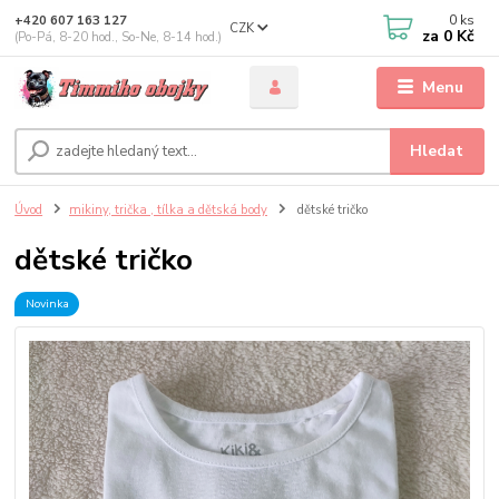
0
ks
+420 607 163 127
CZK
za
0 Kč
(Po-Pá, 8-20 hod., So-Ne, 8-14 hod.)
Menu
Hledat
Úvod
mikiny, trička , tílka a dětská body
dětské tričko
dětské tričko
Novinka