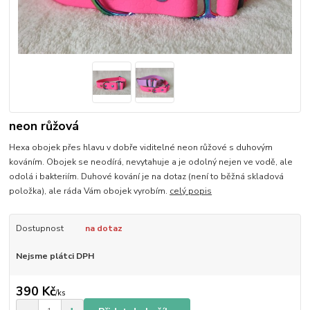
neon růžová
Hexa obojek přes hlavu v dobře viditelné neon růžové s duhovým
kováním. Obojek se neodírá, nevytahuje a je odolný nejen ve vodě, ale
odolá i bakteriím. Duhové kování je na dotaz (není to běžná skladová
položka), ale ráda Vám obojek vyrobím.
celý popis
Dostupnost
na dotaz
Nejsme plátci DPH
390 Kč
/
ks