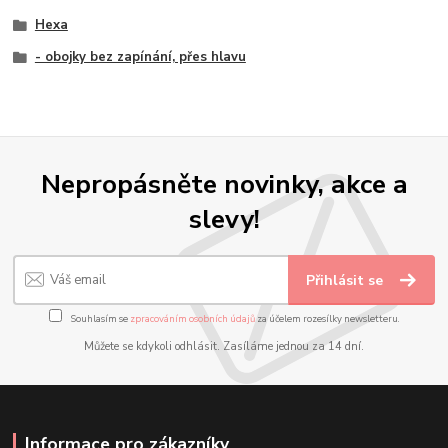
Hexa
- obojky bez zapínání, přes hlavu
Nepropásněte novinky, akce a
slevy!
Přihlásit se
Souhlasím se
zpracováním osobních údajů
za účelem rozesílky newsletteru.
Můžete se kdykoli odhlásit. Zasíláme jednou za 14 dní.
Informace pro zákazníky