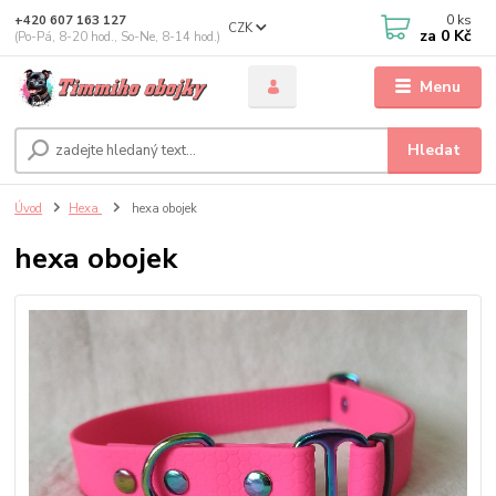
0
ks
+420 607 163 127
CZK
za
0 Kč
(Po-Pá, 8-20 hod., So-Ne, 8-14 hod.)
Menu
Hledat
Úvod
Hexa
hexa obojek
hexa obojek