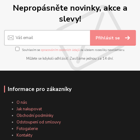
Nepropásněte novinky, akce a
slevy!
Přihlásit se
Souhlasím se
zpracováním osobních údajů
za účelem rozesílky newsletteru.
Můžete se kdykoli odhlásit. Zasíláme jednou za 14 dní.
Informace pro zákazníky
O nás
Jak nakupovat
Obchodní podmínky
Odstoupení od smlouvy
Fotogalerie
Kontakty