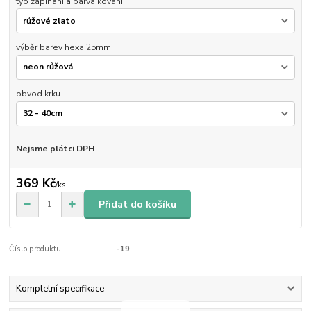
typ zapínaní a barva kování
výběr barev hexa 25mm
obvod krku
Nejsme plátci DPH
369 Kč
/
ks
Přidat do košíku
Číslo produktu:
-19
Kompletní specifikace