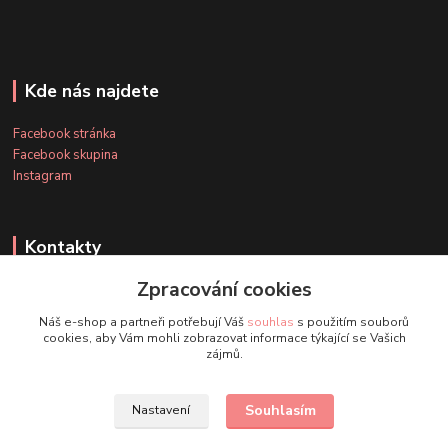
Kde nás najdete
Facebook stránka
Facebook skupina
Instagram
Kontakty
Zpracování cookies
+420 607 163 127
Náš e-shop a partneři potřebují Váš
souhlas
s použitím souborů
(Po-Pá, 8-20 hod., So-Ne, 8-14 hod.)
cookies, aby Vám mohli zobrazovat informace týkající se Vašich
zájmů.
info@timmihoobojky.cz
Souhlasím
Nastavení