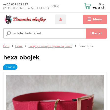
0
ks
+420 607 163 127
CZK
za
0 Kč
(Po-Pá, 8-20 hod., So-Ne, 8-14 hod.)
Menu
Hledat
Úvod
Hexa
- obojky s různým typem zapínání
hexa obojek
hexa obojek
Novinka