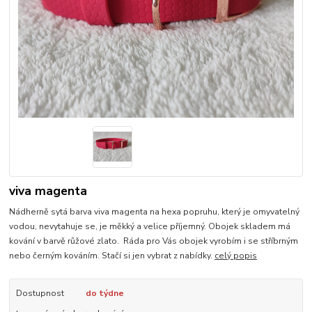
viva magenta
Nádherně sytá barva viva magenta na hexa popruhu, který je omyvatelný
vodou, nevytahuje se, je měkký a velice příjemný. Obojek skladem má
kování v barvě růžové zlato. Ráda pro Vás obojek vyrobím i se stříbrným
nebo černým kováním. Stačí si jen vybrat z nabídky.
celý popis
Dostupnost
do týdne