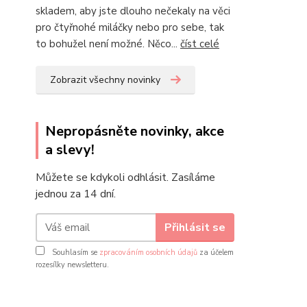
skladem, aby jste dlouho nečekaly na věci
pro čtyřnohé miláčky nebo pro sebe, tak
to bohužel není možné. Něco...
číst celé
Zobrazit všechny novinky
Nepropásněte novinky, akce
a slevy!
Můžete se kdykoli odhlásit. Zasíláme
jednou za 14 dní.
Přihlásit se
Souhlasím se
zpracováním osobních údajů
za účelem
rozesílky newsletteru.