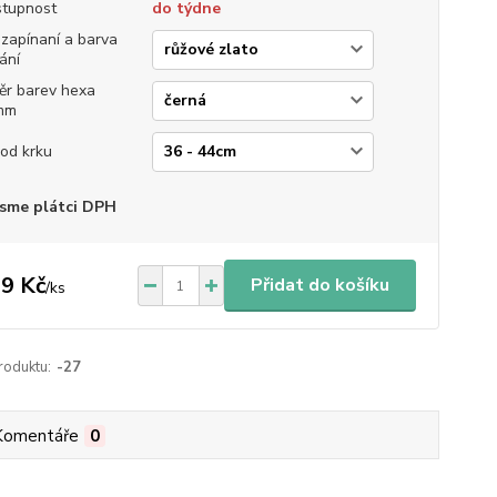
tupnost
do týdne
 zapínaní a barva
ání
ěr barev hexa
mm
od krku
sme plátci DPH
9 Kč
Přidat do košíku
/
ks
roduktu:
-27
Komentáře
0