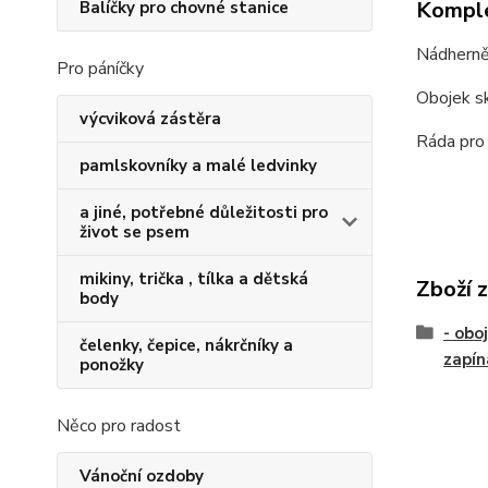
Komple
Balíčky pro chovné stanice
Nádherně 
Pro páníčky
Obojek s
výcviková zástěra
Ráda pro 
pamlskovníky a malé ledvinky
a jiné, potřebné důležitosti pro
život se psem
mikiny, trička , tílka a dětská
Zboží 
body
- obo
čelenky, čepice, nákrčníky a
zapín
ponožky
Něco pro radost
Vánoční ozdoby