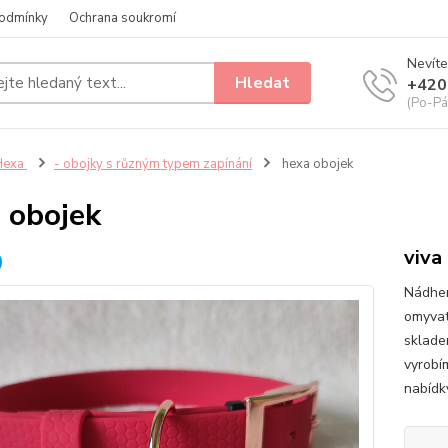
odmínky
Ochrana soukromí
Nevíte
Hledat
+420
(Po-Pá
Hexa
- obojky s různým typem zapínání
hexa obojek
 obojek
viva
Nádher
omyvat
sklade
vyrobím
nabídk