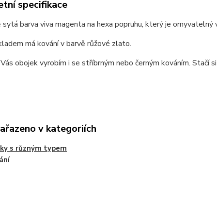
tní specifikace
sytá barva viva magenta na hexa popruhu, který je omyvatelný vo
kladem má kování v barvě růžové zlato.
Vás obojek vyrobím i se stříbrným nebo černým kováním. Stačí si 
zařazeno v kategoriích
jky s různým typem
ání