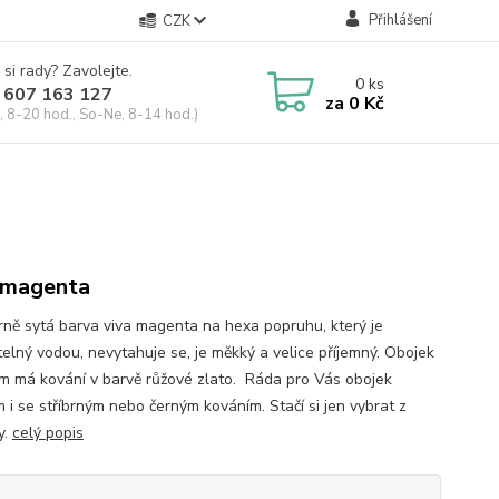
Přihlášení
CZK
 si rady? Zavolejte.
0
ks
 607 163 127
za
0 Kč
, 8-20 hod., So-Ne, 8-14 hod.)
 magenta
ně sytá barva viva magenta na hexa popruhu, který je
elný vodou, nevytahuje se, je měkký a velice příjemný. Obojek
m má kování v barvě růžové zlato. Ráda pro Vás obojek
 i se stříbrným nebo černým kováním. Stačí si jen vybrat z
y.
celý popis