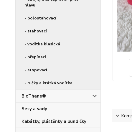
hlavu
- polostahovací
- stahovací
- vodítka klasická
- přepínací
- stopovací
- ručky a krátká vodítka
BioThane®
Sety a sady
Kompl
Kabátky, pláštěnky a bundičky