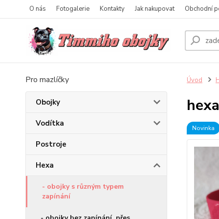
O nás
Fotogalerie
Kontakty
Jak nakupovat
Obchodní p
Pro mazlíčky
Úvod
hexa
Obojky
Vodítka
Novinka
Postroje
Hexa
- obojky s různým typem
zapínání
- obojky bez zapínání, přes