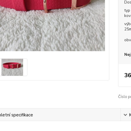
Dos
typ
kov
výb
25
obv
Nej
36
Číslo p
etní specifikace