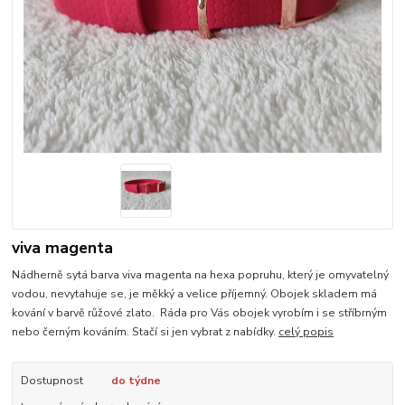
viva magenta
Nádherně sytá barva viva magenta na hexa popruhu, který je omyvatelný
vodou, nevytahuje se, je měkký a velice příjemný. Obojek skladem má
kování v barvě růžové zlato. Ráda pro Vás obojek vyrobím i se stříbrným
nebo černým kováním. Stačí si jen vybrat z nabídky.
celý popis
Dostupnost
do týdne