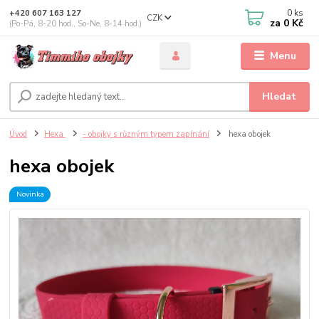
0
ks
+420 607 163 127
CZK
za
0 Kč
(Po-Pá, 8-20 hod., So-Ne, 8-14 hod.)
Menu
Hledat
Úvod
Hexa
- obojky s různým typem zapínání
hexa obojek
hexa obojek
Novinka