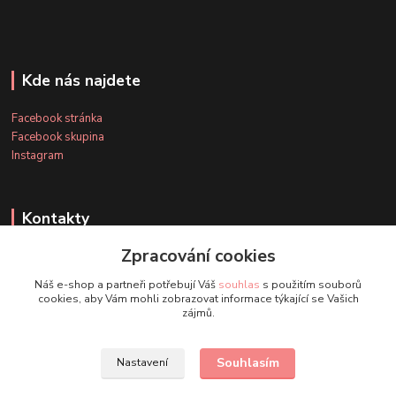
Kde nás najdete
Facebook stránka
Facebook skupina
Instagram
Kontakty
Zpracování cookies
+420 607 163 127
Náš e-shop a partneři potřebují Váš
souhlas
s použitím souborů
(Po-Pá, 8-20 hod., So-Ne, 8-14 hod.)
cookies, aby Vám mohli zobrazovat informace týkající se Vašich
zájmů.
info@timmihoobojky.cz
Souhlasím
Nastavení