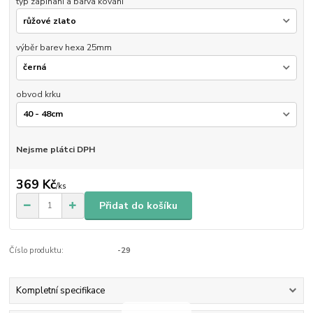
typ zapínaní a barva kování
výběr barev hexa 25mm
obvod krku
Nejsme plátci DPH
369 Kč
/
ks
Přidat do košíku
Číslo produktu:
-29
Kompletní specifikace