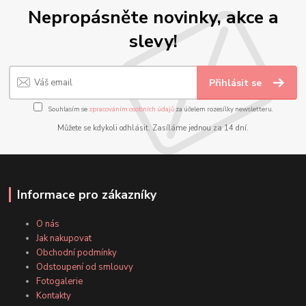
Nepropásněte novinky, akce a
slevy!
Přihlásit se
Souhlasím se
zpracováním osobních údajů
za účelem rozesílky newsletteru.
Můžete se kdykoli odhlásit. Zasíláme jednou za 14 dní.
Informace pro zákazníky
O nás
Jak nakupovat
Obchodní podmínky
Odstoupení od smlouvy
Fotogalerie
Kontakty