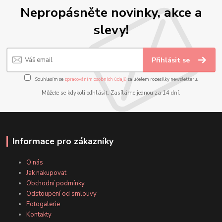
Nepropásněte novinky, akce a
slevy!
Přihlásit se
Souhlasím se
zpracováním osobních údajů
za účelem rozesílky newsletteru.
Můžete se kdykoli odhlásit. Zasíláme jednou za 14 dní.
Informace pro zákazníky
O nás
Jak nakupovat
Obchodní podmínky
Odstoupení od smlouvy
Fotogalerie
Kontakty