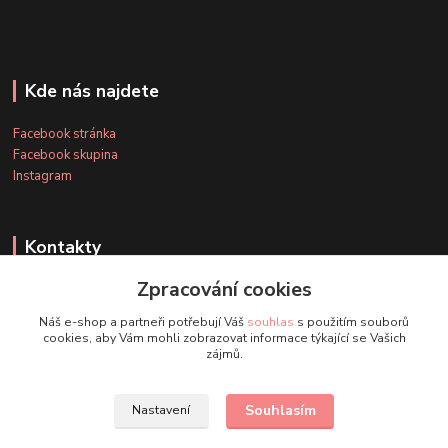
Kde nás najdete
Facebook stránka
Facebook skupina
Instagram
Kontakty
Zpracování cookies
+420 607 163 127
Náš e-shop a partneři potřebují Váš
souhlas
s použitím souborů
(Po-Pá, 8-20 hod., So-Ne, 8-14 hod.)
cookies, aby Vám mohli zobrazovat informace týkající se Vašich
zájmů.
info@timmihoobojky.cz
Souhlasím
Nastavení