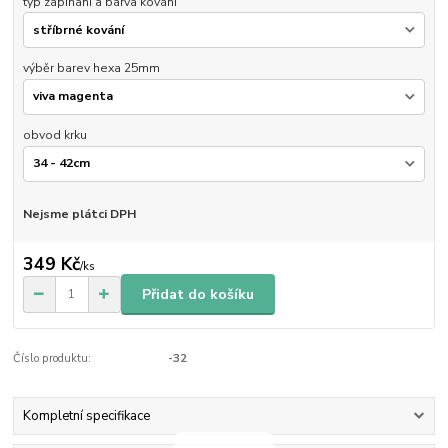
typ zapínaní a barva kování
výběr barev hexa 25mm
obvod krku
Nejsme plátci DPH
349 Kč
/
ks
Přidat do košíku
Číslo produktu:
-32
Kompletní specifikace