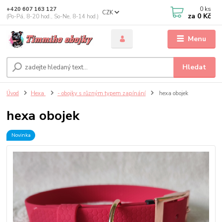
0
ks
+420 607 163 127
CZK
za
0 Kč
(Po-Pá, 8-20 hod., So-Ne, 8-14 hod.)
Menu
Hledat
Úvod
Hexa
- obojky s různým typem zapínání
hexa obojek
hexa obojek
Novinka