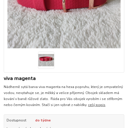
viva magenta
Nádherně sytá barva viva magenta na hexa popruhu, který je omyvatelný
vodou, nevytahuje se, je měkký a velice příjemný. Obojek skladem má
kování v barvě růžové zlato. Ráda pro Vás obojek vyrobím i se stříbrným
nebo černým kováním. Stačí si jen vybrat z nabídky.
celý popis
Dostupnost
do týdne