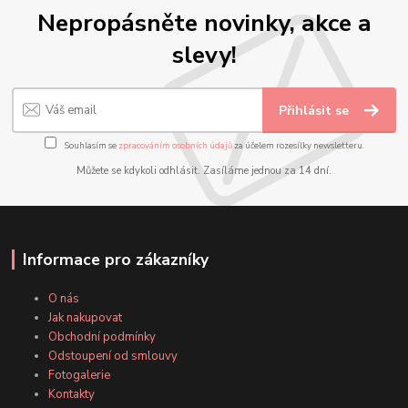
Nepropásněte novinky, akce a
slevy!
Přihlásit se
Souhlasím se
zpracováním osobních údajů
za účelem rozesílky newsletteru.
Můžete se kdykoli odhlásit. Zasíláme jednou za 14 dní.
Informace pro zákazníky
O nás
Jak nakupovat
Obchodní podmínky
Odstoupení od smlouvy
Fotogalerie
Kontakty