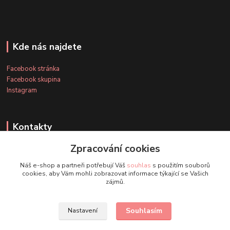
Kde nás najdete
Facebook stránka
Facebook skupina
Instagram
Kontakty
Zpracování cookies
+420 607 163 127
Náš e-shop a partneři potřebují Váš
souhlas
s použitím souborů
(Po-Pá, 8-20 hod., So-Ne, 8-14 hod.)
cookies, aby Vám mohli zobrazovat informace týkající se Vašich
zájmů.
info@timmihoobojky.cz
Souhlasím
Nastavení