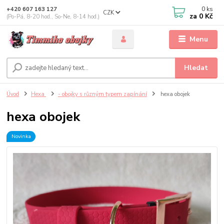
0
ks
+420 607 163 127
CZK
za
0 Kč
(Po-Pá, 8-20 hod., So-Ne, 8-14 hod.)
Menu
Hledat
Úvod
Hexa
- obojky s různým typem zapínání
hexa obojek
hexa obojek
Novinka