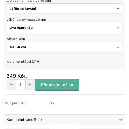
typ zapínaní a barva kování
výběr barev hexa 25mm
obvod krku
Nejsme plátci DPH
349 Kč
/
ks
Přidat do košíku
Číslo produktu:
-35
Kompletní specifikace