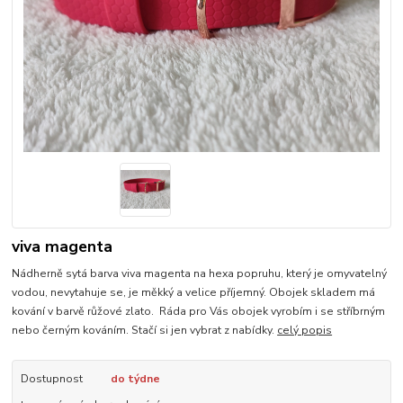
viva magenta
Nádherně sytá barva viva magenta na hexa popruhu, který je omyvatelný
vodou, nevytahuje se, je měkký a velice příjemný. Obojek skladem má
kování v barvě růžové zlato. Ráda pro Vás obojek vyrobím i se stříbrným
nebo černým kováním. Stačí si jen vybrat z nabídky.
celý popis
Dostupnost
do týdne