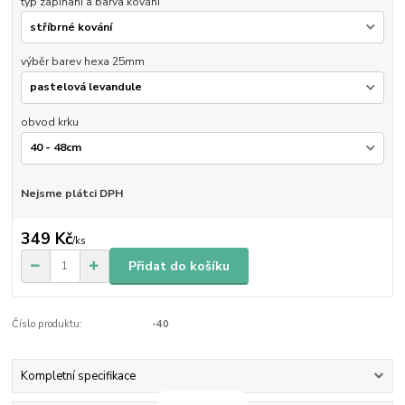
typ zapínaní a barva kování
výběr barev hexa 25mm
obvod krku
Nejsme plátci DPH
349 Kč
/
ks
Přidat do košíku
Číslo produktu:
-40
Kompletní specifikace