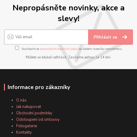
Nepropásněte novinky, akce a
slevy!
Přihlásit se
Souhlasím se
zpracováním osobních údajů
za účelem rozesílky newsletteru.
Můžete se kdykoli odhlásit. Zasíláme jednou za 14 dní.
Informace pro zákazníky
O nás
Jak nakupovat
Obchodní podmínky
Odstoupení od smlouvy
Fotogalerie
Kontakty