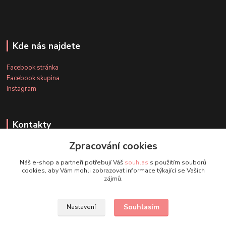
Kde nás najdete
Facebook stránka
Facebook skupina
Instagram
Kontakty
Zpracování cookies
+420 607 163 127
Náš e-shop a partneři potřebují Váš
souhlas
s použitím souborů
(Po-Pá, 8-20 hod., So-Ne, 8-14 hod.)
cookies, aby Vám mohli zobrazovat informace týkající se Vašich
zájmů.
info@timmihoobojky.cz
Souhlasím
Nastavení