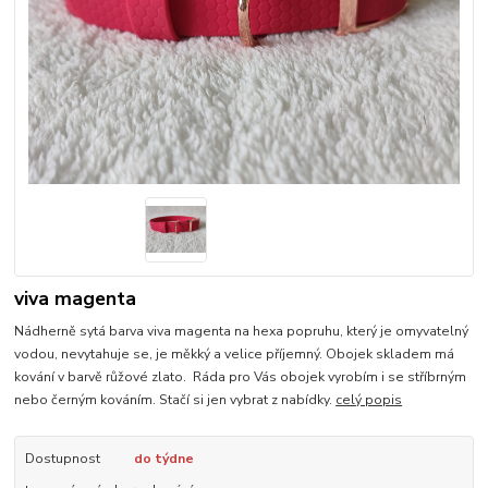
viva magenta
Nádherně sytá barva viva magenta na hexa popruhu, který je omyvatelný
vodou, nevytahuje se, je měkký a velice příjemný. Obojek skladem má
kování v barvě růžové zlato. Ráda pro Vás obojek vyrobím i se stříbrným
nebo černým kováním. Stačí si jen vybrat z nabídky.
celý popis
Dostupnost
do týdne