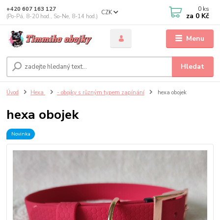
0
ks
+420 607 163 127
CZK
za
0 Kč
(Po-Pá, 8-20 hod., So-Ne, 8-14 hod.)
Menu
Hledat
Úvod
Hexa
- obojky s různým typem zapínání
hexa obojek
hexa obojek
Novinka