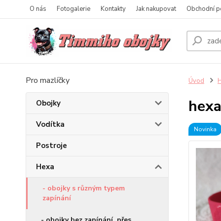
O nás
Fotogalerie
Kontakty
Jak nakupovat
Obchodní p
Pro mazlíčky
Úvod
hexa
Obojky
Vodítka
Novinka
Postroje
Hexa
- obojky s různým typem
zapínání
- obojky bez zapínání, přes