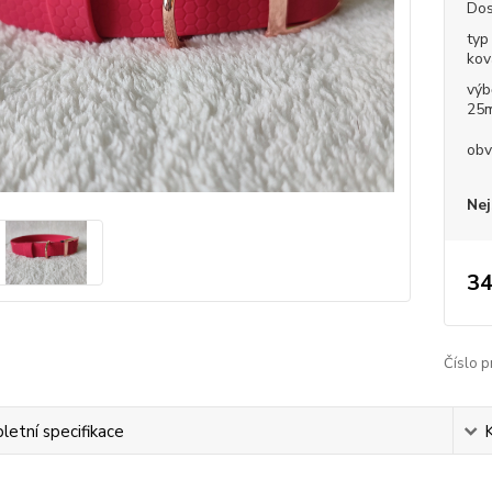
Dos
typ
kov
výb
25
obv
Nej
34
Číslo p
etní specifikace