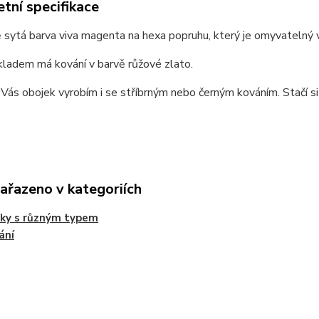
tní specifikace
sytá barva viva magenta na hexa popruhu, který je omyvatelný vo
kladem má kování v barvě růžové zlato.
Vás obojek vyrobím i se stříbrným nebo černým kováním. Stačí si 
zařazeno v kategoriích
jky s různým typem
ání