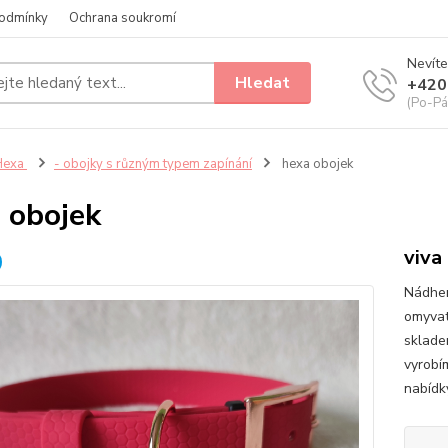
odmínky
Ochrana soukromí
Nevíte
Hledat
+420
(Po-Pá
Hexa
- obojky s různým typem zapínání
hexa obojek
 obojek
viva
Nádher
omyvat
sklade
vyrobím
nabídk