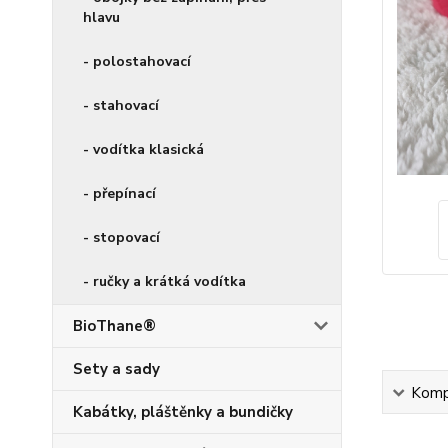
hlavu
- polostahovací
- stahovací
- vodítka klasická
- přepínací
- stopovací
- ručky a krátká vodítka
BioThane®
Sety a sady
Kompl
Kabátky, pláštěnky a bundičky