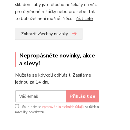
skladem, aby jste dlouho nečekaly na věci
pro čtyřnohé miláčky nebo pro sebe, tak
to bohužel není možné. Něco...
číst celé
Zobrazit všechny novinky
Nepropásněte novinky, akce
a slevy!
Můžete se kdykoli odhlásit. Zasíláme
jednou za 14 dní.
Přihlásit se
Souhlasím se
zpracováním osobních údajů
za účelem
rozesílky newsletteru.