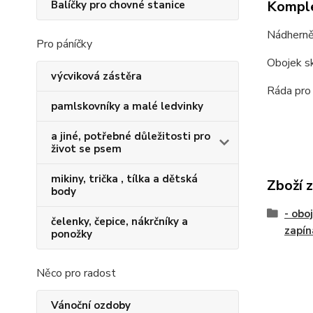
Komple
Balíčky pro chovné stanice
Nádherně 
Pro páníčky
Obojek s
výcviková zástěra
Ráda pro 
pamlskovníky a malé ledvinky
a jiné, potřebné důležitosti pro
život se psem
mikiny, trička , tílka a dětská
Zboží 
body
- obo
čelenky, čepice, nákrčníky a
zapín
ponožky
Něco pro radost
Vánoční ozdoby