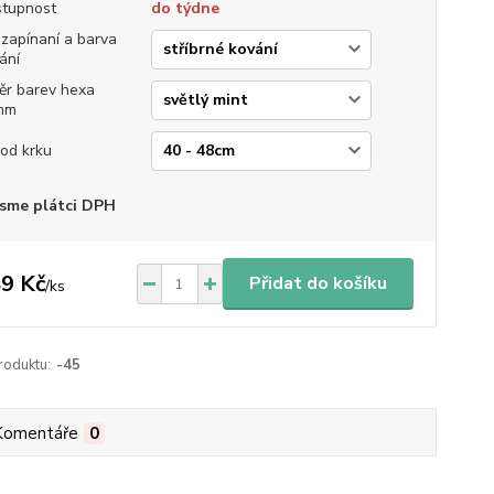
tupnost
do týdne
 zapínaní a barva
ání
ěr barev hexa
mm
od krku
sme plátci DPH
9 Kč
Přidat do košíku
/
ks
roduktu:
-45
Komentáře
0