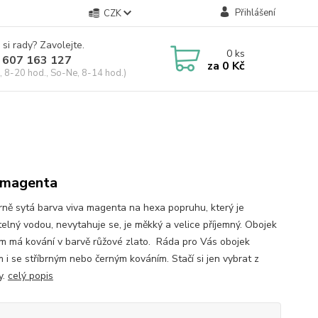
Přihlášení
CZK
 si rady? Zavolejte.
0
ks
 607 163 127
za
0 Kč
, 8-20 hod., So-Ne, 8-14 hod.)
 magenta
ně sytá barva viva magenta na hexa popruhu, který je
elný vodou, nevytahuje se, je měkký a velice příjemný. Obojek
m má kování v barvě růžové zlato. Ráda pro Vás obojek
 i se stříbrným nebo černým kováním. Stačí si jen vybrat z
y.
celý popis