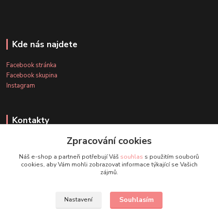
Kde nás najdete
Facebook stránka
Facebook skupina
Instagram
Kontakty
Zpracování cookies
+420 607 163 127
Náš e-shop a partneři potřebují Váš
souhlas
s použitím souborů
(Po-Pá, 8-20 hod., So-Ne, 8-14 hod.)
cookies, aby Vám mohli zobrazovat informace týkající se Vašich
zájmů.
info@timmihoobojky.cz
Souhlasím
Nastavení