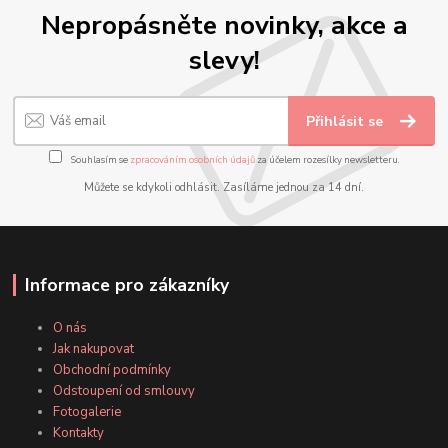
Nepropásněte novinky, akce a
slevy!
Přihlásit se
Souhlasím se
zpracováním osobních údajů
za účelem rozesílky newsletteru.
Můžete se kdykoli odhlásit. Zasíláme jednou za 14 dní.
Informace pro zákazníky
O nás
Jak nakupovat
Obchodní podmínky
Odstoupení od smlouvy
Fotogalerie
Kontakty