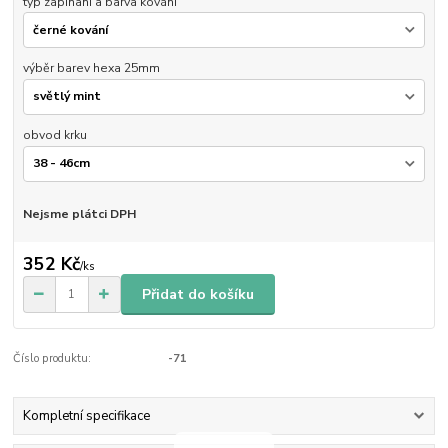
typ zapínaní a barva kování
výběr barev hexa 25mm
obvod krku
Nejsme plátci DPH
352 Kč
/
ks
Přidat do košíku
Číslo produktu:
-71
Kompletní specifikace