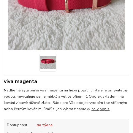
viva magenta
Nádherně sytá barva viva magenta na hexa popruhu, který je omyvatelný
vodou, nevytahuje se, je měkký a velice příjemný. Obojek skladem má
kování v barvě růžové zlato. Ráda pro Vás obojek vyrobím i se stříbrným
nebo černým kováním. Stačí si jen vybrat z nabídky.
celý popis
Dostupnost
do týdne