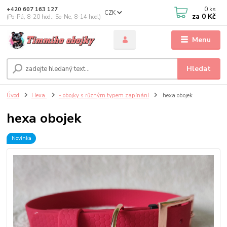
0
ks
+420 607 163 127
CZK
za
0 Kč
(Po-Pá, 8-20 hod., So-Ne, 8-14 hod.)
Menu
Hledat
Úvod
Hexa
- obojky s různým typem zapínání
hexa obojek
hexa obojek
Novinka