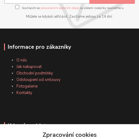
Souhlasím se
zpracováním osobních údajů
za účelem rozesílky newsletteru.
Můžete se kdykoli odhlásit. Zasíláme jednou za 14 dní.
Informace pro zákazníky
O nás
Jak nakupovat
Obchodní podmínky
Odstoupení od smlouvy
Fotogalerie
Kontakty
Kde nás najdete
Zpracování cookies
Facebook stránka