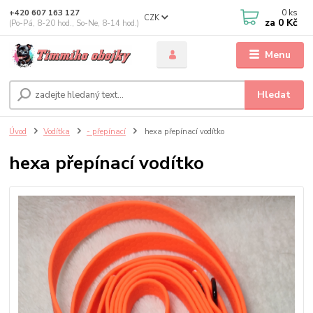
0
ks
+420 607 163 127
CZK
za
0 Kč
(Po-Pá, 8-20 hod., So-Ne, 8-14 hod.)
Menu
Hledat
Úvod
Vodítka
- přepínací
hexa přepínací vodítko
hexa přepínací vodítko