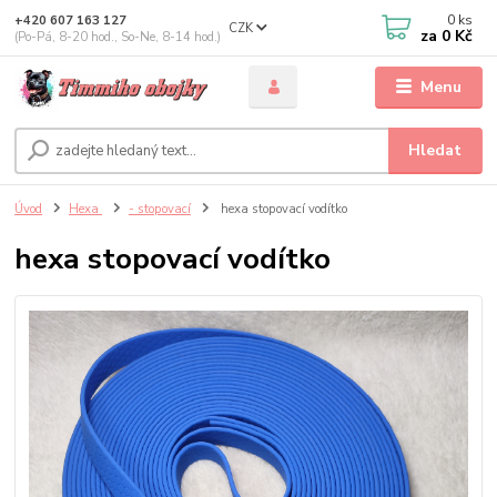
0
ks
+420 607 163 127
CZK
za
0 Kč
(Po-Pá, 8-20 hod., So-Ne, 8-14 hod.)
Menu
Hledat
Úvod
Hexa
- stopovací
hexa stopovací vodítko
hexa stopovací vodítko