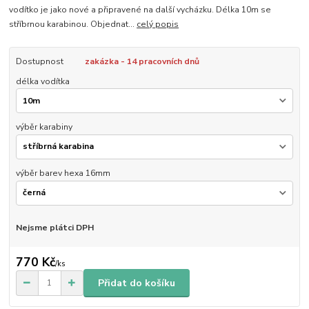
vodítko je jako nové a připravené na další vycházku. Délka 10m se
stříbrnou karabinou. Objednat...
celý popis
Dostupnost
zakázka - 14 pracovních dnů
délka vodítka
výběr karabiny
výběr barev hexa 16mm
Nejsme plátci DPH
770 Kč
/
ks
Přidat do košíku