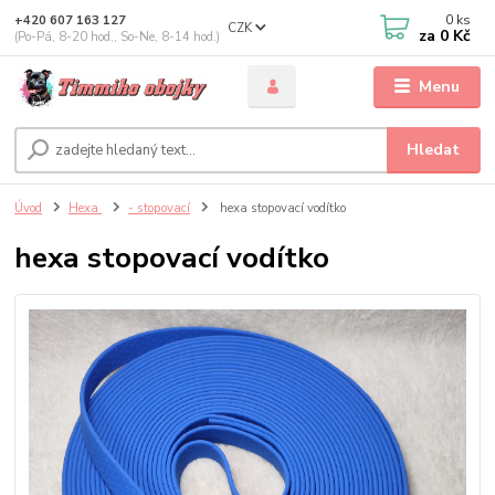
0
ks
+420 607 163 127
CZK
za
0 Kč
(Po-Pá, 8-20 hod., So-Ne, 8-14 hod.)
Menu
Hledat
Úvod
Hexa
- stopovací
hexa stopovací vodítko
hexa stopovací vodítko