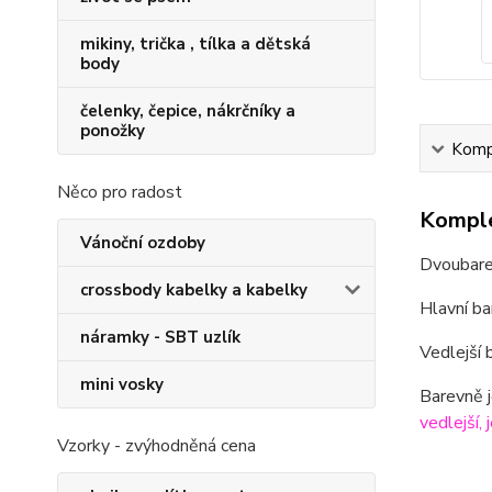
mikiny, trička , tílka a dětská
body
čelenky, čepice, nákrčníky a
ponožky
Kompl
Něco pro radost
Komple
Vánoční ozdoby
Dvoubarev
crossbody kabelky a kabelky
Hlavní ba
náramky - SBT uzlík
Vedlejší b
mini vosky
Barevně j
vedlejší, 
Vzorky - zvýhodněná cena