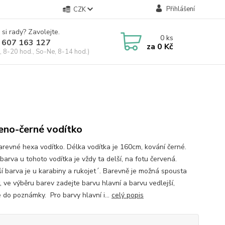
Přihlášení
CZK
 si rady? Zavolejte.
0
ks
 607 163 127
za
0 Kč
, 8-20 hod., So-Ne, 8-14 hod.)
eno-černé vodítko
revné hexa vodítko. Délka vodítka je 160cm, kování černé.
barva u tohoto vodítka je vždy ta delší, na fotu červená.
ší barva je u karabiny a rukojet´. Barevně je možná spousta
, ve výběru barev zadejte barvu hlavní a barvu vedlejší,
e do poznámky. Pro barvy hlavní i...
celý popis