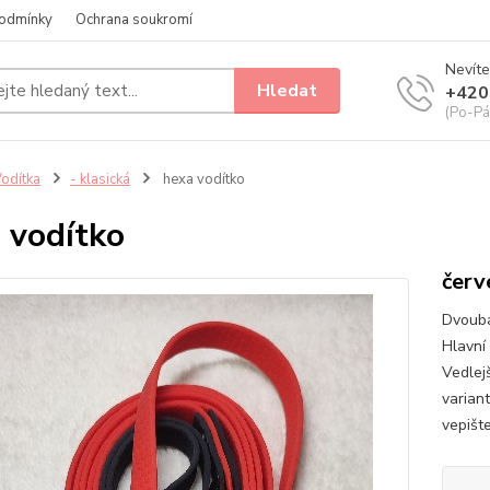
odmínky
Ochrana soukromí
Nevíte
Hledat
+420
(Po-Pá
odítka
- klasická
hexa vodítko
 vodítko
červ
Dvouba
Hlavní 
Vedlej
variant
vepišt