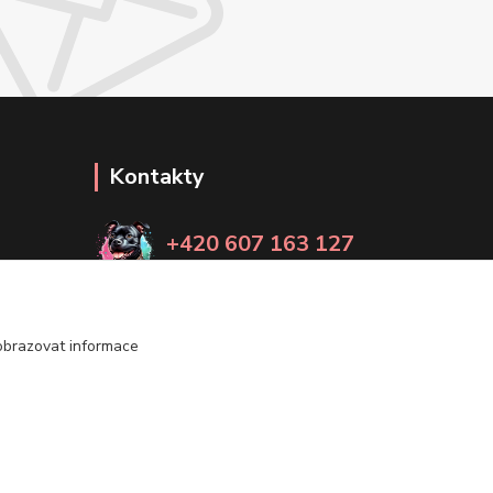
Kontakty
+420 607 163 127
(Po-Pá, 8-20 hod., So-Ne, 8-14 hod.)
info@timmihoobojky.cz
obrazovat informace