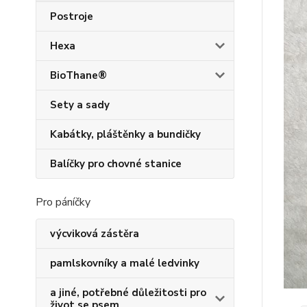
Postroje
Hexa
BioThane®
Sety a sady
Kabátky, pláštěnky a bundičky
Balíčky pro chovné stanice
Pro páníčky
výcviková zástěra
pamlskovníky a malé ledvinky
a jiné, potřebné důležitosti pro
život se psem