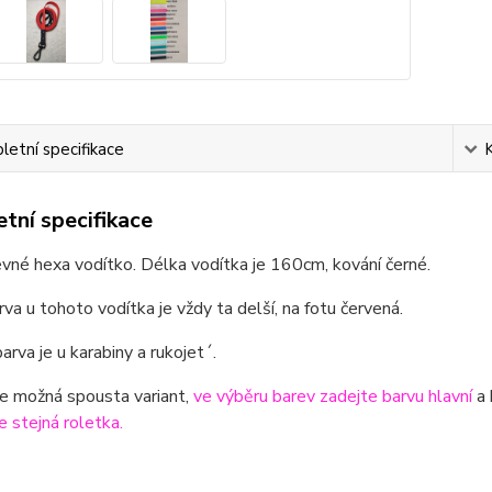
etní specifikace
tní specifikace
né hexa vodítko. Délka vodítka je 160cm, kování černé.
rva u tohoto vodítka je vždy ta delší, na fotu červená.
arva je u karabiny a rukojet´.
e možná spousta variant,
ve výběru barev zadejte barvu hlavní
a 
je stejná roletka.