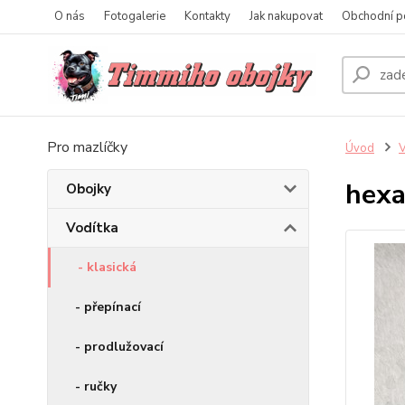
O nás
Fotogalerie
Kontakty
Jak nakupovat
Obchodní p
Pro mazlíčky
Úvod
V
hexa
Obojky
Vodítka
- klasická
- přepínací
- prodlužovací
- ručky