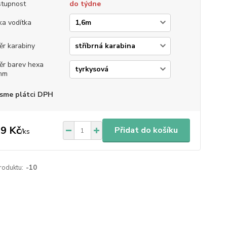
tupnost
do týdne
ka vodítka
ěr karabiny
ěr barev hexa
mm
sme plátci DPH
9 Kč
Přidat do košíku
/
ks
roduktu:
-10