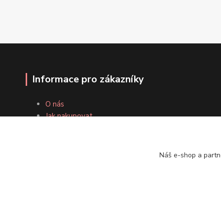
Informace pro zákazníky
O nás
Jak nakupovat
Obchodní podmínky
Odstoupení od smlouvy
Fotogalerie
Náš e-shop a partn
Kontakty