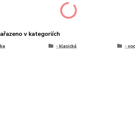
zařazeno v kategoriích
tka
- klasická
- vo