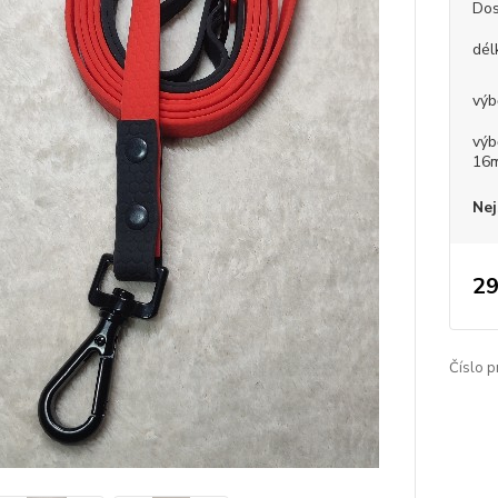
Dos
dél
výb
výb
16
Nej
29
Číslo p