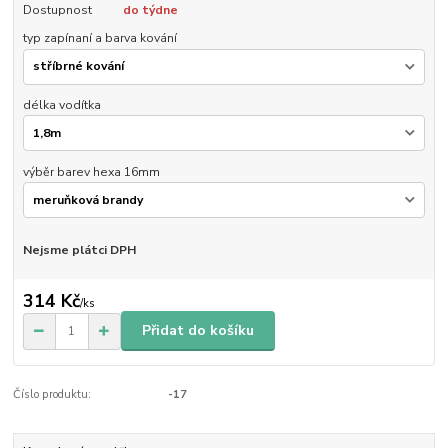
Dostupnost
do týdne
typ zapínaní a barva kování
délka vodítka
výběr barev hexa 16mm
Nejsme plátci DPH
314 Kč
/
ks
Přidat do košíku
Číslo produktu:
-17