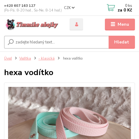
0
ks
+420 607 163 127
CZK
za
0 Kč
(Po-Pá, 8-20 hod., So-Ne, 8-14 hod.)
Menu
Hledat
Úvod
Vodítka
- klasická
hexa vodítko
hexa vodítko