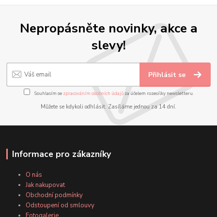
Nepropásněte novinky, akce a
slevy!
Přihlásit se
Souhlasím se
zpracováním osobních údajů
za účelem rozesílky newsletteru.
Můžete se kdykoli odhlásit. Zasíláme jednou za 14 dní.
Informace pro zákazníky
O nás
Jak nakupovat
Obchodní podmínky
Odstoupení od smlouvy
Fotogalerie