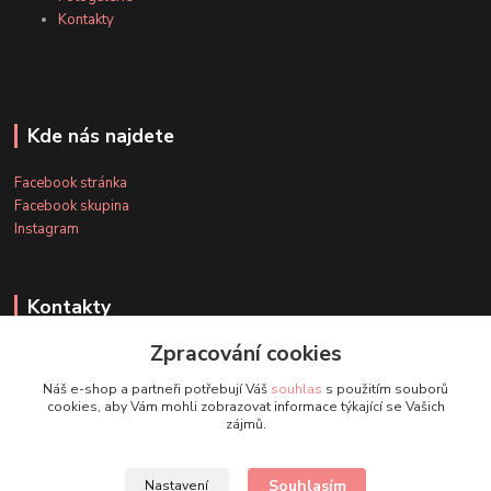
Kontakty
Kde nás najdete
Facebook stránka
Facebook skupina
Instagram
Kontakty
Zpracování cookies
+420 607 163 127
Náš e-shop a partneři potřebují Váš
souhlas
s použitím souborů
(Po-Pá, 8-20 hod., So-Ne, 8-14 hod.)
cookies, aby Vám mohli zobrazovat informace týkající se Vašich
zájmů.
info@timmihoobojky.cz
Souhlasím
Nastavení