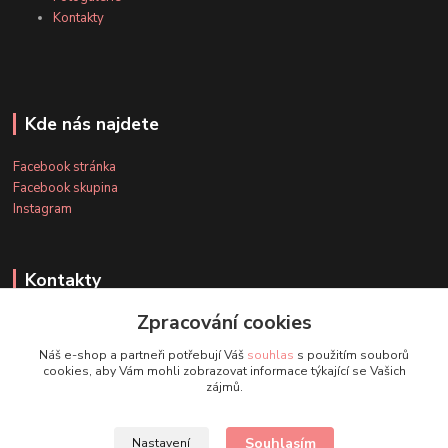
Kontakty
Kde nás najdete
Facebook stránka
Facebook skupina
Instagram
Kontakty
Zpracování cookies
+420 607 163 127
Náš e-shop a partneři potřebují Váš
souhlas
s použitím souborů
(Po-Pá, 8-20 hod., So-Ne, 8-14 hod.)
cookies, aby Vám mohli zobrazovat informace týkající se Vašich
zájmů.
info@timmihoobojky.cz
Souhlasím
Nastavení