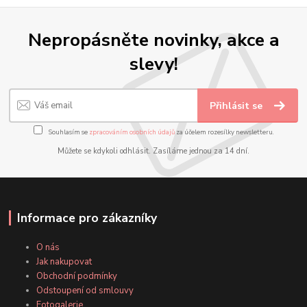
Nepropásněte novinky, akce a
slevy!
Přihlásit se
Souhlasím se
zpracováním osobních údajů
za účelem rozesílky newsletteru.
Můžete se kdykoli odhlásit. Zasíláme jednou za 14 dní.
Informace pro zákazníky
O nás
Jak nakupovat
Obchodní podmínky
Odstoupení od smlouvy
Fotogalerie