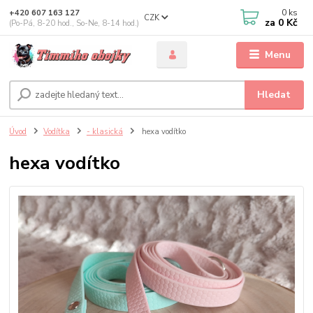
0
ks
+420 607 163 127
CZK
za
0 Kč
(Po-Pá, 8-20 hod., So-Ne, 8-14 hod.)
Menu
Hledat
Úvod
Vodítka
- klasická
hexa vodítko
hexa vodítko