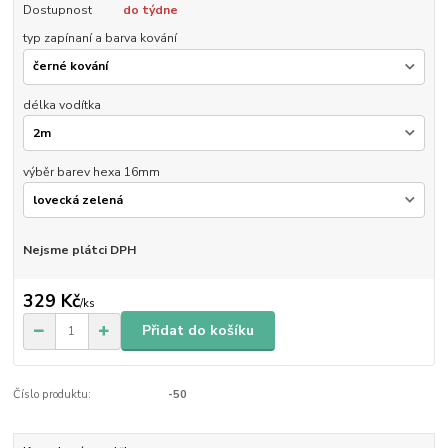
Dostupnost
do týdne
typ zapínaní a barva kování
délka vodítka
výběr barev hexa 16mm
Nejsme plátci DPH
329 Kč
/
ks
Přidat do košíku
Číslo produktu:
-50