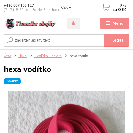
0
ks
+420 607 163 127
CZK
za
0 Kč
(Po-Pá, 8-20 hod., So-Ne, 8-14 hod.)
Menu
Hledat
Úvod
Hexa
- vodítka klasická
hexa vodítko
hexa vodítko
Novinka