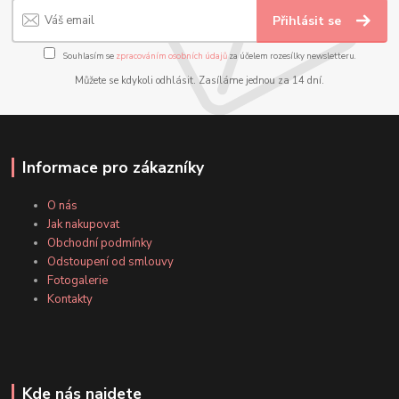
Přihlásit se
Souhlasím se
zpracováním osobních údajů
za účelem rozesílky newsletteru.
Můžete se kdykoli odhlásit. Zasíláme jednou za 14 dní.
Informace pro zákazníky
O nás
Jak nakupovat
Obchodní podmínky
Odstoupení od smlouvy
Fotogalerie
Kontakty
Kde nás najdete