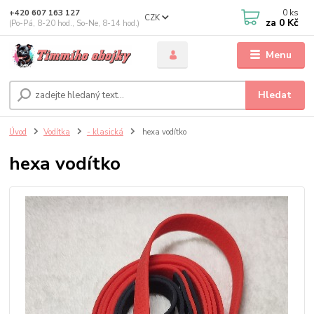
0
ks
+420 607 163 127
CZK
za
0 Kč
(Po-Pá, 8-20 hod., So-Ne, 8-14 hod.)
Menu
Hledat
Úvod
Vodítka
- klasická
hexa vodítko
hexa vodítko