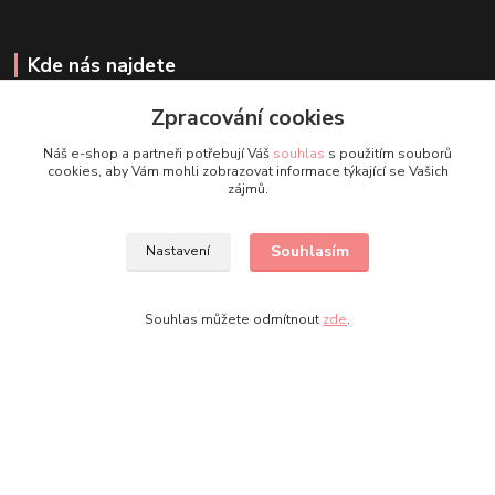
Kde nás najdete
Zpracování cookies
Facebook stránka
Facebook skupina
Náš e-shop a partneři potřebují Váš
souhlas
s použitím souborů
Instagram
cookies, aby Vám mohli zobrazovat informace týkající se Vašich
zájmů.
Kontakty
Souhlasím
Nastavení
+420 607 163 127
Souhlas můžete odmítnout
zde
.
(Po-Pá, 8-20 hod., So-Ne, 8-14 hod.)
info@timmihoobojky.cz