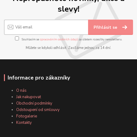
slevy!
Přihlásit se
Souhlasím se
zpracováním osobních údajů
za účelem rozesílky newsletteru.
Můžete se kdykoli odhlásit. Zasíláme jednou za 14 dní.
Informace pro zákazníky
O nás
Jak nakupovat
Obchodní podmínky
Odstoupení od smlouvy
Fotogalerie
Kontakty