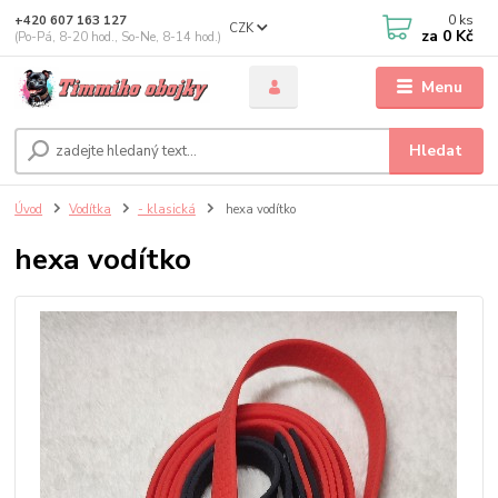
0
ks
+420 607 163 127
CZK
za
0 Kč
(Po-Pá, 8-20 hod., So-Ne, 8-14 hod.)
Menu
Hledat
Úvod
Vodítka
- klasická
hexa vodítko
hexa vodítko