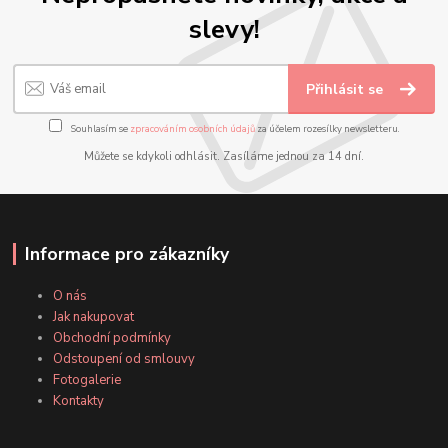
slevy!
Přihlásit se
Souhlasím se
zpracováním osobních údajů
za účelem rozesílky newsletteru.
Můžete se kdykoli odhlásit. Zasíláme jednou za 14 dní.
Informace pro zákazníky
O nás
Jak nakupovat
Obchodní podmínky
Odstoupení od smlouvy
Fotogalerie
Kontakty