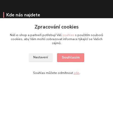
Kde nás najdete
Zpracování cookies
Facebook stránka
Facebook skupina
Náš e-shop a partneři potřebují Váš
souhlas
s použitím souborů
Instagram
cookies, aby Vám mohli zobrazovat informace týkající se Vašich
zájmů.
Kontakty
Souhlasím
Nastavení
+420 607 163 127
Souhlas můžete odmítnout
zde
.
(Po-Pá, 8-20 hod., So-Ne, 8-14 hod.)
info@timmihoobojky.cz