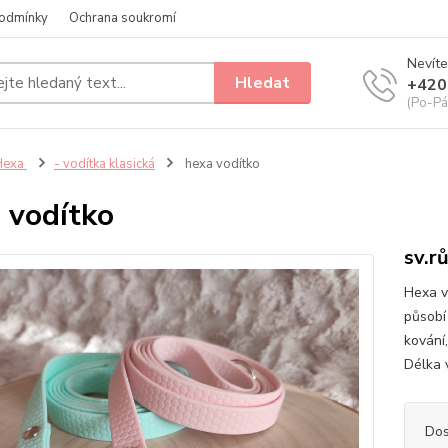
odmínky
Ochrana soukromí
Nevíte
Hledat
+420
(Po-Pá
Hexa
- vodítka klasická
hexa vodítko
 vodítko
sv.r
Hexa v
působí
kování
Délka 
Dos