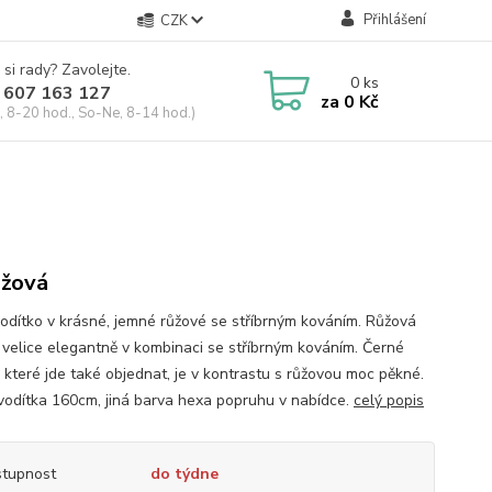
Přihlášení
CZK
 si rady? Zavolejte.
0
ks
 607 163 127
za
0 Kč
, 8-20 hod., So-Ne, 8-14 hod.)
ůžová
odítko v krásné, jemné růžové se stříbrným kováním. Růžová
 velice elegantně v kombinaci se stříbrným kováním. Černé
, které jde také objednat, je v kontrastu s růžovou moc pěkné.
vodítka 160cm, jiná barva hexa popruhu v nabídce.
celý popis
tupnost
do týdne