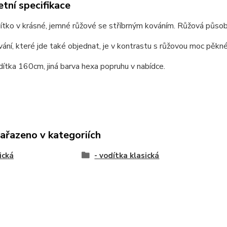
tní specifikace
tko v krásné, jemné růžové se stříbrným kováním. Růžová působí
ání, které jde také objednat, je v kontrastu s růžovou moc pěkné
ítka 160cm, jiná barva hexa popruhu v nabídce.
zařazeno v kategoriích
ická
- vodítka klasická