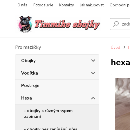
O nás
Fotogalerie
Kontakty
Jak nakupovat
Obchodní p
Pro mazlíčky
Úvod
hexa
Obojky
Vodítka
Postroje
Hexa
- obojky s různým typem
zapínání
- obojky bez zapínání, přes