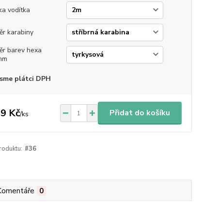
ka vodítka
ěr karabiny
ěr barev hexa
mm
sme plátci DPH
9 Kč
Přidat do košíku
/
ks
roduktu:
#36
Komentáře
0