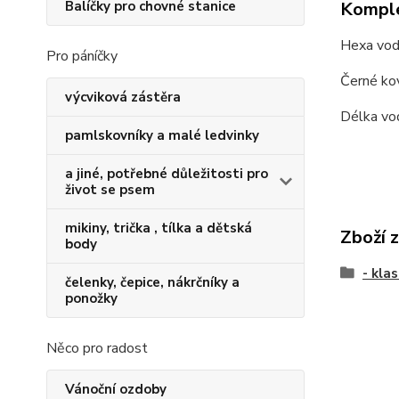
Komple
Balíčky pro chovné stanice
Hexa vodí
Pro páníčky
Černé kov
výcviková zástěra
Délka vod
pamlskovníky a malé ledvinky
a jiné, potřebné důležitosti pro
život se psem
mikiny, trička , tílka a dětská
Zboží 
body
- klas
čelenky, čepice, nákrčníky a
ponožky
Něco pro radost
Vánoční ozdoby