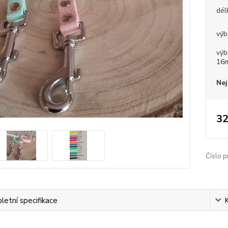
dél
výb
výb
16
Nej
32
Číslo p
etní specifikace