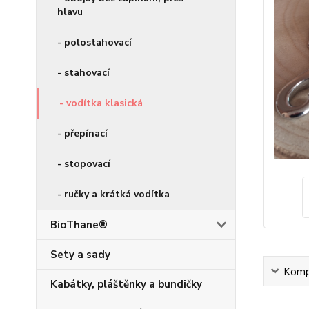
hlavu
- polostahovací
- stahovací
- vodítka klasická
- přepínací
- stopovací
- ručky a krátká vodítka
BioThane®
Sety a sady
Kompl
Kabátky, pláštěnky a bundičky