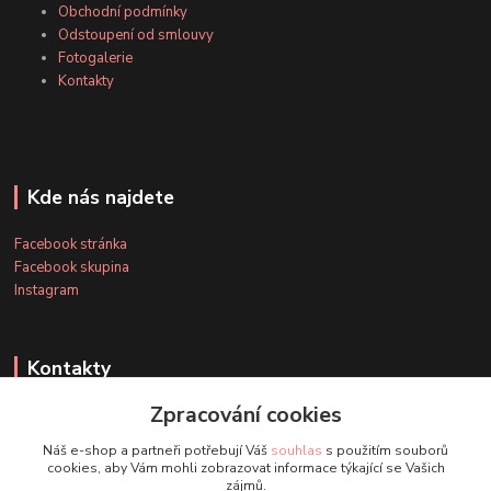
Obchodní podmínky
Odstoupení od smlouvy
Fotogalerie
Kontakty
Kde nás najdete
Facebook stránka
Facebook skupina
Instagram
Kontakty
Zpracování cookies
+420 607 163 127
Náš e-shop a partneři potřebují Váš
souhlas
s použitím souborů
(Po-Pá, 8-20 hod., So-Ne, 8-14 hod.)
cookies, aby Vám mohli zobrazovat informace týkající se Vašich
zájmů.