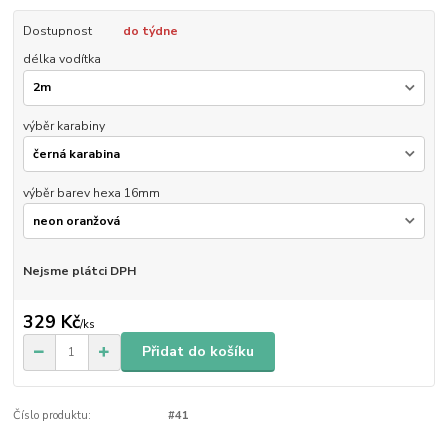
Dostupnost
do týdne
délka vodítka
výběr karabiny
výběr barev hexa 16mm
Nejsme plátci DPH
329 Kč
/
ks
Přidat do košíku
Číslo produktu:
#41