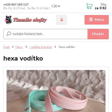
0
ks
+420 607 163 127
CZK
za
0 Kč
(Po-Pá, 8-20 hod., So-Ne, 8-14 hod.)
Menu
Hledat
Úvod
Hexa
- vodítka klasická
hexa vodítko
hexa vodítko