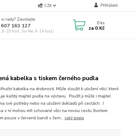
Přihlášení
CZK
 si rady? Zavolejte.
0
ks
 607 163 127
za
0 Kč
, 8-20 hod., So-Ne, 8-14 hod.)
ená kabelka s tiskem černého pudla
říruční kabelka na drobnosti. Může sloužit k uložení věcí, které
je každý majitel pudla na výstavu. Použít ji může i majitel
 na své potřeby nebo na uložení dokladů při cestách. I
ka v ní mohou mít schované věci na novou cestu životem.
m pouze v červené barvě s čern...
celý popis