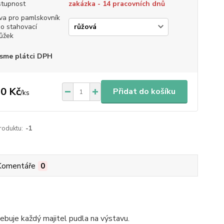
tupnost
zakázka - 14 pracovních dnů
va pro pamlskovník
o stahovací
ůžek
sme plátci DPH
0 Kč
Přidat do košíku
/
ks
roduktu:
-1
Komentáře
0
třebuje každý majitel pudla na výstavu.