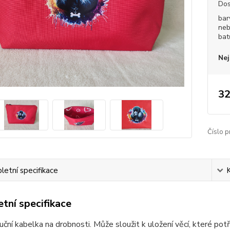
Dos
bar
neb
bat
Nej
32
Číslo p
etní specifikace
tní specifikace
ruční kabelka na drobnosti. Může sloužit k uložení věcí, které po