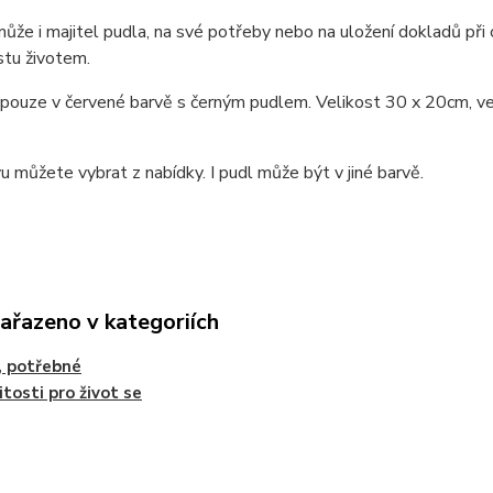
 může i majitel pudla, na své potřeby nebo na uložení dokladů při
stu životem.
ouze v červené barvě s černým pudlem. Velikost 30 x 20cm, venko
vu můžete vybrat z nabídky. I pudl může být v jiné barvě.
zařazeno v kategoriích
é, potřebné
itosti pro život se