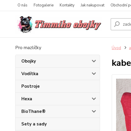
O nás
Fotogalerie
Kontakty
Jak nakupovat
Obchodní p
Pro mazlíčky
Úvod
a
kabe
Obojky
Vodítka
Postroje
Hexa
BioThane®
Sety a sady