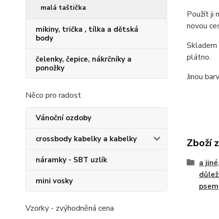
malá taštička
Použít ji
novou ce
mikiny, trička , tílka a dětská
body
Skladem p
plátno.
čelenky, čepice, nákrčníky a
ponožky
Jinou bar
Něco pro radost
Vánoční ozdoby
crossbody kabelky a kabelky
Zboží 
náramky - SBT uzlík
a jin
důlež
mini vosky
psem
Vzorky - zvýhodněná cena