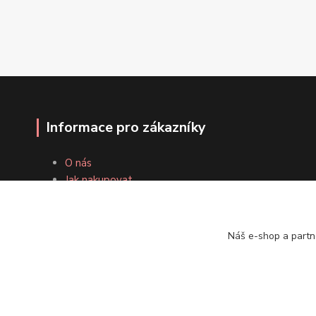
Informace pro zákazníky
O nás
Jak nakupovat
Obchodní podmínky
Odstoupení od smlouvy
Fotogalerie
Náš e-shop a partn
Kontakty