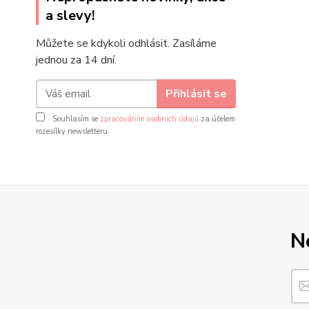
a slevy!
Můžete se kdykoli odhlásit. Zasíláme
jednou za 14 dní.
Přihlásit se
Souhlasím se
zpracováním osobních údajů
za účelem
rozesílky newsletteru.
N