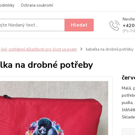
odmínky
Ochrana soukromí
Nevíte
Hledat
+420
(Po-Pá
 jiné, potřebné důležitosti pro život se psem
kabelka na drobné potřeby
lka na drobné potřeby
červ
Malá, p
potřebu
pudla,
štěňát
Sklade