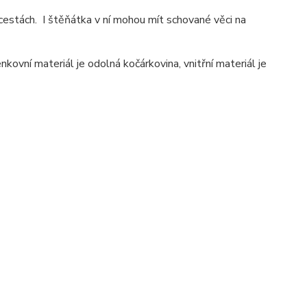
 cestách. I štěňátka v ní mohou mít schované věci na
vní materiál je odolná kočárkovina, vnitřní materiál je