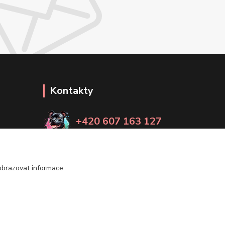
Kontakty
+420 607 163 127
(Po-Pá, 8-20 hod., So-Ne, 8-14 hod.)
info@timmihoobojky.cz
obrazovat informace