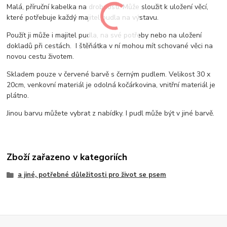
Malá, příruční kabelka na drobnosti. Může sloužit k uložení věcí,
které potřebuje každý majitel pudla na výstavu.
Použít ji může i majitel pudla, na své potřeby nebo na uložení
dokladů při cestách. I štěňátka v ní mohou mít schované věci na
novou cestu životem.
Skladem pouze v červené barvě s černým pudlem. Velikost 30 x
20cm, venkovní materiál je odolná kočárkovina, vnitřní materiál je
plátno.
Jinou barvu můžete vybrat z nabídky. I pudl může být v jiné barvě.
Zboží zařazeno v kategoriích
a jiné, potřebné důležitosti pro život se psem