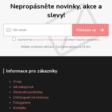
Nepropásněte novinky, akce a
slevy!
Přihlásit se
Souhlasím se
zpracováním osobních údajů
za účelem rozesílky newsletteru.
Můžete se kdykoli odhlásit. Zasíláme jednou za 14 dní.
Informace pro zákazníky
O nás
Jak nakupovat
Obchodní podmínky
Odstoupení od smlouvy
Fotogalerie
Kontakty