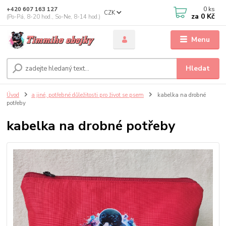
0
ks
+420 607 163 127
CZK
za
0 Kč
(Po-Pá, 8-20 hod., So-Ne, 8-14 hod.)
Menu
Hledat
Úvod
a jiné, potřebné důležitosti pro život se psem
kabelka na drobné
potřeby
kabelka na drobné potřeby