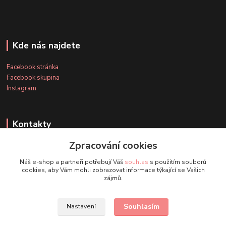
Kde nás najdete
Facebook stránka
Facebook skupina
Instagram
Kontakty
Zpracování cookies
+420 607 163 127
Náš e-shop a partneři potřebují Váš
souhlas
s použitím souborů
(Po-Pá, 8-20 hod., So-Ne, 8-14 hod.)
cookies, aby Vám mohli zobrazovat informace týkající se Vašich
zájmů.
info@timmihoobojky.cz
Souhlasím
Nastavení