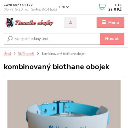
0
ks
+420 607 163 127
CZK
za
0 Kč
(Po-Pá, 8-20 hod., So-Ne, 8-14 hod.)
Menu
Hledat
Úvod
BioThane®
kombinovaný biothane obojek
kombinovaný biothane obojek