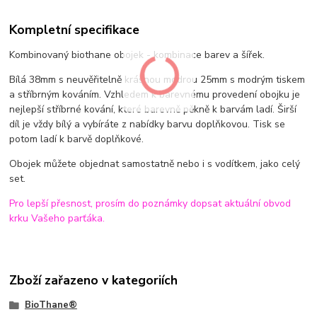
Kompletní specifikace
Kombinovaný biothane obojek - kombinace barev a šířek.
Bílá 38mm s neuvěřitelně krásnou modrou 25mm s modrým tiskem
a stříbrným kováním. Vzhledem k barevnému provedení obojku je
nejlepší stříbrné kování, které barevně pěkně k barvám ladí. Širší
díl je vždy bílý a vybíráte z nabídky barvu doplňkovou. Tisk se
potom ladí k barvě doplňkové.
Obojek můžete objednat samostatně nebo i s vodítkem, jako celý
set.
Pro lepší přesnost, prosím do poznámky dopsat aktuální obvod
krku Vašeho parťáka.
Zboží zařazeno v kategoriích
BioThane®