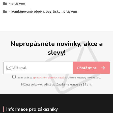
- s tiskem
- kombinované obojky, bez tisku i s tiskem
Nepropásněte novinky, akce a
slevy!
Přihlásit se
Souhlasím se
zpracováním osobních údajů
za účelem rozesílky newsletteru.
Můžete se kdykoli odhlásit. Zasíláme jednou za 14 dní.
Informace pro zákazníky